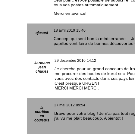
Seul point: est-ce possible de subscrire, 
tous vos postes automatiquement.
Merci en avance!
18 avril 2010
15:40
ojosasi
Concept qui sent bon la méditerranée… J
papilles vont faire de bonnes découvertes 
29 décembre 2010
14:12
karmann
jean
Je cherche pour un grand concours de fr
charles
me procurer des boules de kurut sec. Pou
vous avez des contacts dans ces pays loin
C’est presque URGENT.
MERCI MERCI MERCI.
27 mai 2012
09:54
la
nutrition
Bravo pour votre blog ! Je n’ai pas tout r
en
j’ai vu me plaît beaucoup. A bientôt !
couleurs