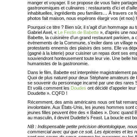
manger et voyager. Il se propose de vous faire partag
gastronomiques et culinaires : restaurants d’ici et d’aill
inhabituelles, ingrédients peu familiers… À travers ce f
photos fait maison, nous espérons élargir vos (et nos) h
Pourquoi ce titre ? Bien sûr, il s’agit d’un hommage au 
Gabriel Axel, «
Le Festin de Babette
», d’après une nou
Babette, la cuisinière d’un grand restaurant parisien, a 
événements de la Commune, s’exiler dans un village n
protestants ennemis des plaisirs des sens. Elle va dép
(gagné à la loterie) pour cuisiner un repas dont ses e
souviendront honteusement toute leur vie. Une belle his
humanistes de la gastronomie.
Dans le film, Babette est interprétée magistralement p
Quoi de plus naturel pour deux Stéphane amateurs de
se souvenir du personnage incarné par une des rares 
Et voilà comment les
Doudes
ont décidé d’appeler leur
Doudette ». CQFD !
Récemment, des amis américains nous ont fait remarq
involontaire. Aux États-Unis, les jeunes hommes sont 
jeunes filles peuvent être des « Babes ». Donc quand 
au masculin, il devint Dudette’s Feast. La boucle est bo
NB : Indispensable petite précision déontologique, nou
commercial avec qui que ce soit. Les épiceries et les 
sont nos coups de cœur, comme les ouvrages ou les f