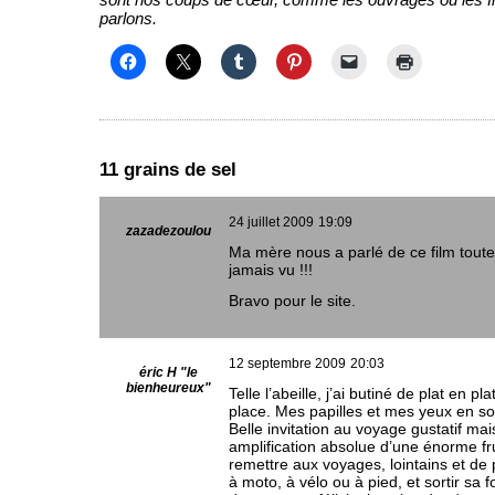
parlons.
11 grains de sel
24 juillet 2009
19:09
zazadezoulou
Ma mère nous a parlé de ce film toute s
jamais vu !!!
Bravo pour le site.
12 septembre 2009
20:03
éric H "le
bienheureux"
Telle l’abeille, j’ai butiné de plat en pl
place. Mes papilles et mes yeux en son
Belle invitation au voyage gustatif ma
amplification absolue d’une énorme frus
remettre aux voyages, lointains et de 
à moto, à vélo ou à pied, et sortir sa 