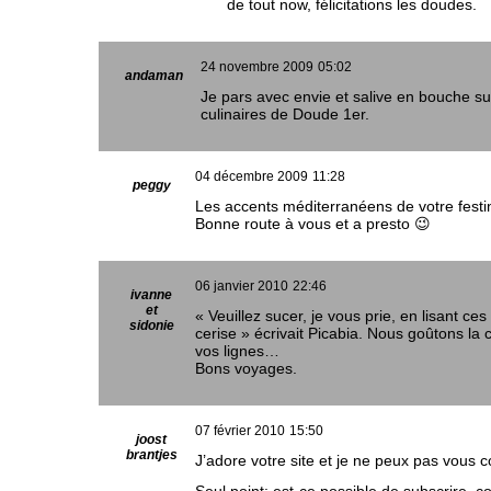
de tout now, félicitations les doudes.
24 novembre 2009
05:02
andaman
Je pars avec envie et salive en bouche su
culinaires de Doude 1er.
04 décembre 2009
11:28
peggy
Les accents méditerranéens de votre festin
Bonne route à vous et a presto 😉
06 janvier 2010
22:46
ivanne
et
« Veuillez sucer, je vous prie, en lisant ces 
sidonie
cerise » écrivait Picabia. Nous goûtons la 
vos lignes…
Bons voyages.
07 février 2010
15:50
joost
brantjes
J’adore votre site et je ne peux pas vous 