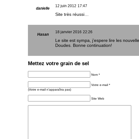
12 juin 2012
17:47
danielle
Site très réussi…
18 janvier 2016
22:26
Hasan
Le site est sympa, j’espere lire les nouvel
Doudes. Bonne continuation!
Mettez votre grain de sel
Nom *
Votre e-mail *
(Votre e-mail n'apparaîtra pas)
Site Web