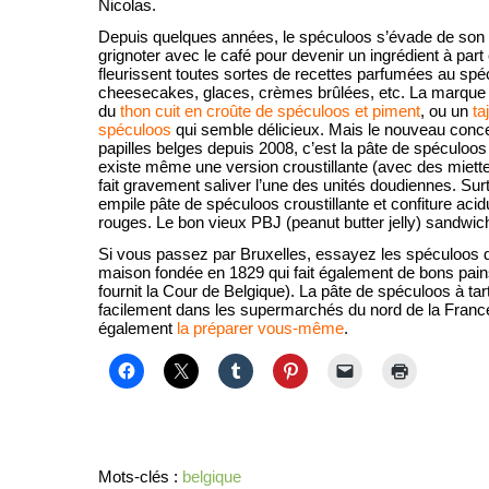
Nicolas.
Depuis quelques années, le spéculoos s’évade de son s
grignoter avec le café pour devenir un ingrédient à part 
fleurissent toutes sortes de recettes parfumées au spé
cheesecakes, glaces, crèmes brûlées, etc. La marqu
du
thon cuit en croûte de spéculoos et piment
, ou un
ta
spéculoos
qui semble délicieux. Mais le nouveau concep
papilles belges depuis 2008, c’est la pâte de spéculoos 
existe même une version croustillante (avec des miett
fait gravement saliver l’une des unités doudiennes. Surt
empile pâte de spéculoos croustillante et confiture acidu
rouges. Le bon vieux PBJ (peanut butter jelly) sandwich
Si vous passez par Bruxelles, essayez les spéculoos
maison fondée en 1829 qui fait également de bons pains
fournit la Cour de Belgique). La pâte de spéculoos à tar
facilement dans les supermarchés du nord de la Fran
également
la préparer vous-même
.
Mots-clés :
belgique