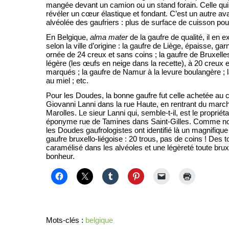
mangée devant un camion ou un stand forain. Celle qui 
révéler un cœur élastique et fondant. C’est un autre av
alvéolée des gaufriers : plus de surface de cuisson pour 
En Belgique,
alma mater
de la gaufre de qualité, il en e
selon la ville d’origine : la gaufre de Liège, épaisse, gar
ornée de 24 creux et sans coins ; la gaufre de Bruxelles
légère (les œufs en neige dans la recette), à 20 creux 
marqués ; la gaufre de Namur à la levure boulangère ; l
au miel ; etc.
Pour les Doudes, la bonne gaufre fut celle achetée au 
Giovanni Lanni dans la rue Haute, en rentrant du mar
Marolles. Le sieur Lanni qui, semble-t-il, est le propriéta
éponyme rue de Tamines dans Saint-Gilles. Comme nos
les Doudes gaufrologistes ont identifié là un magnifiq
gaufre bruxello-liégoise : 20 trous, pas de coins ! Des
caramélisé dans les alvéoles et une légèreté toute brux
bonheur.
Mots-clés :
belgique