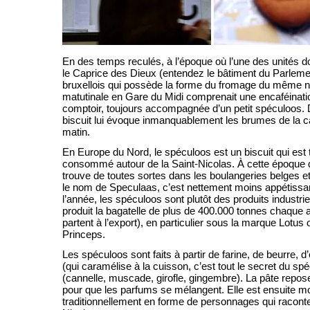
En des temps reculés, à l’époque où l’une des unités d
le Caprice des Dieux (entendez le bâtiment du Parlem
bruxellois qui possède la forme du fromage du même n
matutinale en Gare du Midi comprenait une encaféinat
comptoir, toujours accompagnée d’un petit spéculoos. D
biscuit lui évoque inmanquablement les brumes de la cap
matin.
En Europe du Nord, le spéculoos est un biscuit qui est 
consommé autour de la Saint-Nicolas. À cette époque d
trouve de toutes sortes dans les boulangeries belges e
le nom de Speculaas, c’est nettement moins appétissa
l’année, les spéculoos sont plutôt des produits industrie
produit la bagatelle de plus de 400.000 tonnes chaque
partent à l’export), en particulier sous la marque Lotus
Princeps.
Les spéculoos sont faits à partir de farine, de beurre,
(qui caramélise à la cuisson, c’est tout le secret du sp
(cannelle, muscade, girofle, gingembre). La pâte repos
pour que les parfums se mélangent. Elle est ensuite m
traditionnellement en forme de personnages qui raconte