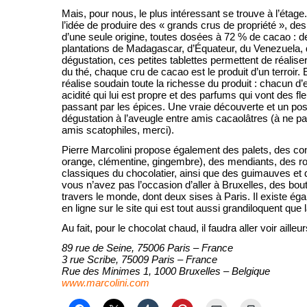
Mais, pour nous, le plus intéressant se trouve à l’étage.
l’idée de produire des « grands crus de propriété », des
d’une seule origine, toutes dosées à 72 % de cacao : 
plantations de Madagascar, d’Équateur, du Venezuela, 
dégustation, ces petites tablettes permettent de réaliser 
du thé, chaque cru de cacao est le produit d’un terroir.
réalise soudain toute la richesse du produit : chacun d
acidité qui lui est propre et des parfums qui vont des fle
passant par les épices. Une vraie découverte et un pos
dégustation à l’aveugle entre amis cacaolâtres (à ne 
amis scatophiles, merci).
Pierre Marcolini propose également des palets, des conf
orange, clémentine, gingembre), des mendiants, des ro
classiques du chocolatier, ainsi que des guimauves et d
vous n’avez pas l’occasion d’aller à Bruxelles, des bou
travers le monde, dont deux sises à Paris. Il existe ég
en ligne sur le site qui est tout aussi grandiloquent que 
Au fait, pour le chocolat chaud, il faudra aller voir aille
89 rue de Seine, 75006 Paris – France
3 rue Scribe, 75009 Paris – France
Rue des Minimes 1, 1000 Bruxelles – Belgique
www.marcolini.com