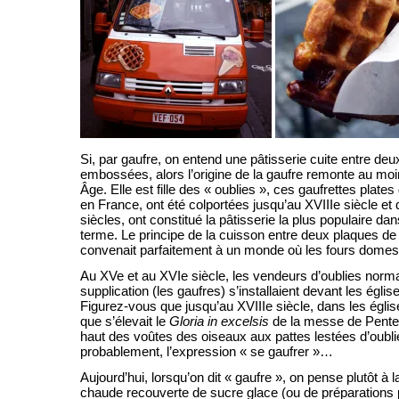
Si, par gaufre, on entend une pâtisserie cuite entre de
embossées, alors l’origine de la gaufre remonte au mo
Âge. Elle est fille des « oublies », ces gaufrettes plates 
en France, ont été colportées jusqu’au XVIIIe siècle et
siècles, ont constitué la pâtisserie la plus populaire d
terme. Le principe de la cuisson entre deux plaques de f
convenait parfaitement à un monde où les fours domest
Au XVe et au XVIe siècle, les vendeurs d’oublies norma
supplication (les gaufres) s’installaient devant les église
Figurez-vous que jusqu’au XVIIIe siècle, dans les églis
que s’élevait le
Gloria in excelsis
de la messe de Pentec
haut des voûtes des oiseaux aux pattes lestées d’oubli
probablement, l’expression « se gaufrer »…
Aujourd’hui, lorsqu’on dit « gaufre », on pense plutôt à 
chaude recouverte de sucre glace (ou de préparations