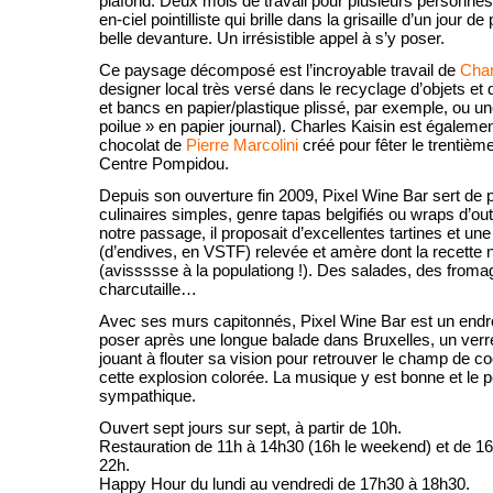
plafond. Deux mois de travail pour plusieurs personnes 
en-ciel pointilliste qui brille dans la grisaille d’un jour de
belle devanture. Un irrésistible appel à s’y poser.
Ce paysage décomposé est l’incroyable travail de
Char
designer local très versé dans le recyclage d’objets et
et bancs en papier/plastique plissé, par exemple, ou u
poilue » en papier journal). Charles Kaisin est égalemen
chocolat de
Pierre Marcolini
créé pour fêter le trentièm
Centre Pompidou.
Depuis son ouverture fin 2009, Pixel Wine Bar sert de p
culinaires simples, genre tapas belgifiés ou wraps d’ou
notre passage, il proposait d’excellentes tartines et u
(d’endives, en VSTF) relevée et amère dont la recette no
(avissssse à la populationg !). Des salades, des froma
charcutaille…
Avec ses murs capitonnés, Pixel Wine Bar est un endroi
poser après une longue balade dans Bruxelles, un verre
jouant à flouter sa vision pour retrouver le champ de coq
cette explosion colorée. La musique y est bonne et le 
sympathique.
Ouvert sept jours sur sept, à partir de 10h.
Restauration de 11h à 14h30 (16h le weekend) et de 1
22h.
Happy Hour du lundi au vendredi de 17h30 à 18h30.