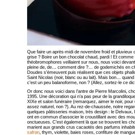
Que faire un après-midi de novembre froid et pluvieux 
grise ? Boire un bon chocolat chaud, pardi ! Et comme 
théobromophores veillaient sur nous, nous voici devant 
pleine de, de… comment dire ?… de godemichés en ch
Doudes s’émeuvent puis réalisent que ces objets phallo
Saint Nicolas (noir, blanc ou au lait). Mais bon… quan
c’est un peu balanoforme, non ? (Allez, sortez-le ce dict
Or donc nous voici dans l’antre de Pierre Marcolini, c
1995. Une décoration qui n’a pas peur de la grandiloque
XIXe et salon funéraire (remarquez, aimer le noir, pour 
assez naturel, non ?). Au rez-de-chaussée, notre regar
quelques pâtisseries maison, très design : le Delvaux, 
ont en commun d’associer le croustillant avec des m
onctueuses. C’est également là que se trouvent les cho
marient aux grands crus cacaotés des parfums inhabitue
safran
, thym, violette, baies roses, confiture de mangue