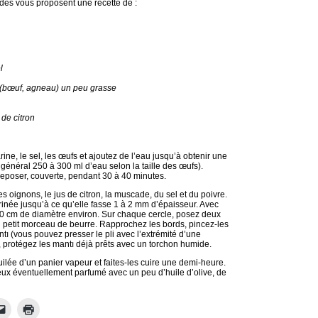
des vous proposent une recette de
:
l
(bœuf, agneau) un peu grasse
 de citron
ine, le sel, les œufs et ajoutez de l’eau jusqu’à obtenir une
 général 250 à 300 ml d’eau selon la taille des œufs).
 reposer, couverte, pendant 30 à 40 minutes.
es oignons, le jus de citron, la muscade, du sel et du poivre.
arinée jusqu’à ce qu’elle fasse 1 à 2 mm d’épaisseur. Avec
 10 cm de diamètre environ. Sur chaque cercle, posez deux
n petit morceau de beurre. Rapprochez les bords, pincez-les
ntı (vous pouvez presser le pli avec l’extrémité d’une
, protégez les mantı déjà prêts avec un torchon humide.
uilée d’un panier vapeur et faites-les cuire une demi-heure.
ux éventuellement parfumé avec un peu d’huile d’olive, de