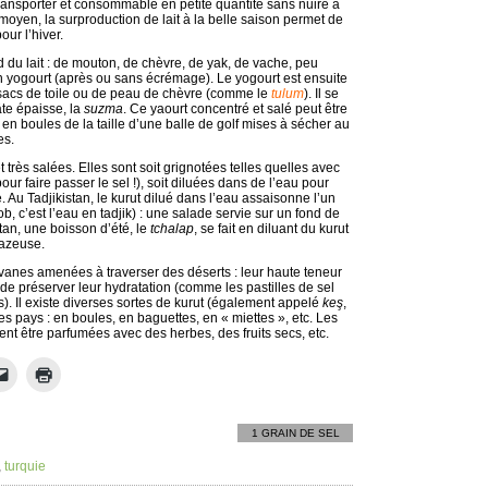
transporter et consommable en petite quantité sans nuire à
 moyen, la surproduction de lait à la belle saison permet de
our l’hiver.
ord du lait : de mouton, de chèvre, de yak, de vache, peu
en yogourt (après ou sans écrémage). Le yogourt est ensuite
 sacs de toile ou de peau de chèvre (comme le
tulum
). Il se
âte épaisse, la
suzma
. Ce yaourt concentré et salé peut être
en boules de la taille d’une balle de golf mises à sécher au
es.
 très salées. Elles sont soit grignotées telles quelles avec
ur faire passer le sel !), soit diluées dans de l’eau pour
 Au Tadjikistan, le kurut dilué dans l’eau assaisonne l’un
ob, c’est l’eau en tadjik) : une salade servie sur un fond de
stan, une boisson d’été, le
tchalap
, se fait en diluant du kurut
gazeuse.
ravanes amenées à traverser des déserts : leur haute teneur
de préserver leur hydratation (comme les pastilles de sel
ds). Il existe diverses sortes de kurut (également appelé
ke
ş
,
les pays : en boules, en baguettes, en « miettes », etc. Les
t être parfumées avec des herbes, des fruits secs, etc.
1 GRAIN DE SEL
,
turquie