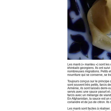
Les mantı (« manteu ») sont les
khinkalis
georgiens. Ils ont suivi
nombreuses migrations. Petits e
nourriture qui se conserve, se tr
Toujours conçus sur le principe d
sont souvent très petits, farcis 
Arménie, ils sont laissés demi-ou
servis avec une sauce yaourt et ai
farcis avec un mélange de viande
En Afghanistan, la sauce est un 
coriandre et de jus de citron. I
Les mantı sont faciles à réalise