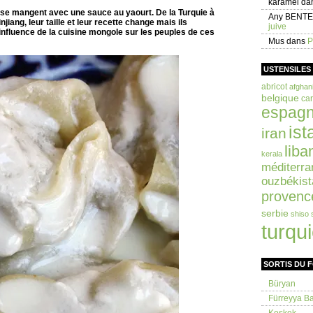
karamel
da
i se mangent avec une sauce au yaourt. De la Turquie à
Any BENT
iang, leur taille et leur recette change mais ils
juive
’influence de la cuisine mongole sur les peuples de ces
Mus
dans
P
USTENSILES
abricot
afghan
belgique
car
espag
ist
iran
liba
kerala
méditerra
ouzbékist
provenc
serbie
shiso
turqu
SORTIS DU 
Büryan
Fürreyya Bal
Keşkek