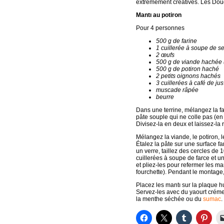
extrêmement créatives. Les Dou
Mantı au potiron
Pour 4 personnes
500 g de farine
1 cuillerée à soupe de se
2 œufs
500 g de viande hachée 
500 g de potiron haché
2 petits oignons hachés
3 cuillerées à café de jus
muscade râpée
beurre
Dans une terrine, mélangez la far
pâte souple qui ne colle pas (en
Divisez-la en deux et laissez-la
Mélangez la viande, le potiron, l
Étalez la pâte sur une surface f
un verre, taillez des cercles de
cuillerées à soupe de farce et u
et pliez-les pour refermer les ma
fourchette). Pendant le montage
Placez les mantı sur la plaque h
Servez-les avec du yaourt créme
la menthe séchée ou du
sumac
.