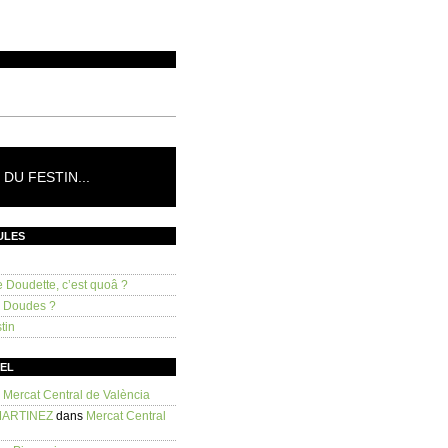
DU FESTIN...
ULES
e Doudette, c’est quoâ ?
s Doudes ?
tin
SEL
s
Mercat Central de València
MARTINEZ
dans
Mercat Central