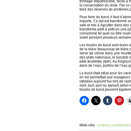
fromage imputrescible, facile à 
la conservation du reste. Par ce
faire des réserves de protéines p
Pour faire du kurut, il faut d’ab
importe. Ce lait est transformé 
salé et mis à égoutter dans des
transforme petit à petit en une p
consommé tel quel ou être roulé 
soleil pendant plusieurs semain
Les boules de kurut sont dures et
de la bière (beaucoup de bière po
servir de crème dans une recette.
des plats nationaux, le
kurutob
(
pâte feuilletée (
fatir
). Au Kirghiz
dans de l’eau, parfois de l’eau 
Le kurut était idéal pour les ca
en sel permettait aux voyageurs 
utilisées aujourd’hui lors de rai
sürk
,
kurt
,
qort
ou
aaruul
) selon 
boules de kurut peuvent égalemen
Mots-clés :
ouïgour
,
ouzbékistan