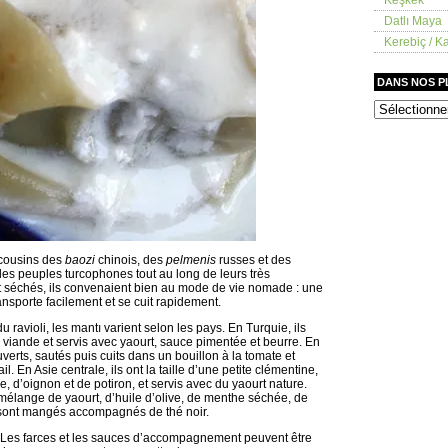
Datlı Maya
Kerebiç / Ka
DANS NOS 
dans
nos
placards
 cousins des
baozi
chinois, des
pelmenis
russes et des
 les peuples turcophones tout au long de leurs très
t séchés, ils convenaient bien au mode de vie nomade : une
ansporte facilement et se cuit rapidement.
u ravioli, les mantı varient selon les pays. En Turquie, ils
de viande et servis avec yaourt, sauce pimentée et beurre. En
verts, sautés puis cuits dans un bouillon à la tomate et
l. En Asie centrale, ils ont la taille d’une petite clémentine,
, d’oignon et de potiron, et servis avec du yaourt nature.
mélange de yaourt, d’huile d’olive, de menthe séchée, de
ls sont mangés accompagnés de thé noir.
r. Les farces et les sauces d’accompagnement peuvent être