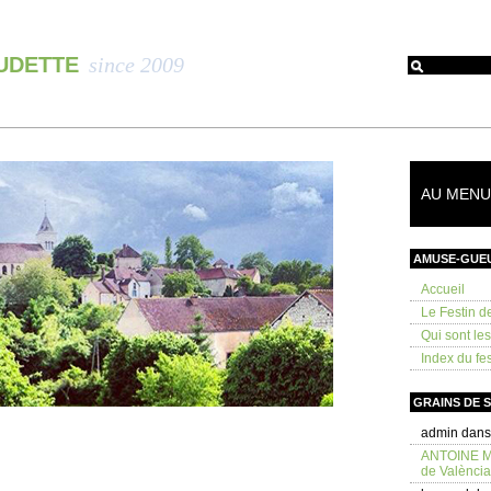
OUDETTE
since 2009
AU MENU 
AMUSE-GUE
Accueil
Le Festin d
Qui sont le
Index du fes
GRAINS DE 
admin
dan
ANTOINE 
de València