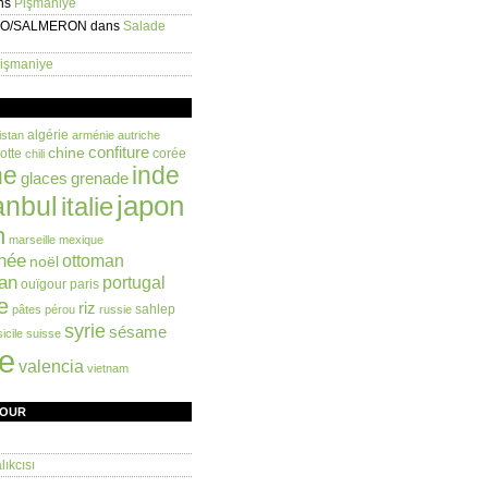
ns
Pişmaniye
EO/SALMERON
dans
Salade
işmaniye
algérie
istan
arménie
autriche
confiture
chine
otte
corée
chili
ne
inde
glaces
grenade
anbul
japon
italie
n
marseille
mexique
née
ottoman
noël
an
portugal
ouïgour
paris
e
riz
sahlep
pâtes
pérou
russie
syrie
sésame
sicile
suisse
ie
valencia
vietnam
FOUR
ıkcısı