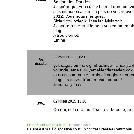
Huber
Bonjour les Doudes !
J’espère que vous allez bien et que tout v
suis inquiète car on n’a plus de vos nouvell
2012. Vous nous manquez.
Sizleri çok özledik. Insallah iyisinizdir.
J’espère relire rapidement vos commentai
blog.
A très bientôt,
Emine
12 avril 2013
13:20
les
doudes
çok sağol, emine’ciğim! aslında fransa’ya 
yolunda, ama türk yemekleri/lezzetleri çok 
et nous sommes en train d’imaginer une n
blog… à suivre très prochainement !
kendine iyi bak!
02 juillet 2015
11:20
Eliza
Oh oui, cela me met l’eau à la bouche, tu 
LE FESTIN DE DOUDETTE
since 2009
Ce site est mis à disposition sous un
contrat
Creative Commons