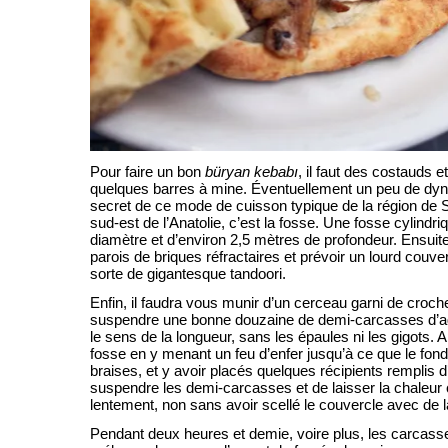
Pour faire un bon
büryan kebabı
, il faut des costauds 
quelques barres à mine. Éventuellement un peu de dyn
secret de ce mode de cuisson typique de la région de Siir
sud-est de l’Anatolie, c’est la fosse. Une fosse cylindr
diamètre et d’environ 2,5 mètres de profondeur. Ensuite, 
parois de briques réfractaires et prévoir un lourd couv
sorte de gigantesque tandoori.
Enfin, il faudra vous munir d’un cerceau garni de croch
suspendre une bonne douzaine de demi-carcasses d’
le sens de la longueur, sans les épaules ni les gigots. A
fosse en y menant un feu d’enfer jusqu’à ce que le fond
braises, et y avoir placés quelques récipients remplis d’e
suspendre les demi-carcasses et de laisser la chaleur 
lentement, non sans avoir scellé le couvercle avec de l
Pendant deux heures et demie, voire plus, les carcass