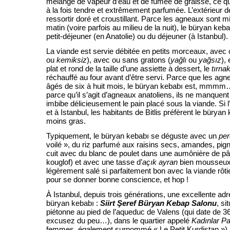
mélange de vapeur d’eau et de fumée de graisse, ce qu
à la fois tendre et extrêmement parfumée. L’extérieur 
ressortir doré et croustillant. Parce les agneaux sont mi
matin (voire parfois au milieu de la nuit), le büryan keba
petit-déjeuner (en Anatolie) ou du déjeuner (à Istanbul).
La viande est servie débitée en petits morceaux, avec 
ou
kemiksiz
), avec ou sans gratons (
ya
ğ
lı
ou
ya
ğ
sız
),
plat et rond de la taille d’une assiette à dessert, le
tırna
réchauffé au four avant d’être servi. Parce que les agne
âgés de six à huit mois, le büryan kebabı est, mmmm…,
parce qu’il s’agit d’agneaux anatoliens, ils ne manquen
imbibe délicieusement le pain placé sous la viande. Si 
et à Istanbul, les habitants de Bitlis préfèrent le bürya
moins gras.
Typiquement, le büryan kebabı se déguste avec un
per
voilé », du riz parfumé aux raisins secs, amandes, pign
cuit avec du blanc de poulet dans une aumônière de pât
kouglof) et avec une tasse d’
aç
ı
k ayran
bien mousseux, 
légèrement salé si parfaitement bon avec la viande rôti
pour se donner bonne conscience, et hop !
À Istanbul, depuis trois générations, une excellente a
büryan kebabı :
Siirt
Ş
eref Büryan Kebap Salonu
, si
piétonne au pied de l’aqueduc de Valens (qui date de 3
excusez du peu…), dans le quartier appelé
Kad
ı
nlar P
femmes, également surnommé « Le Petit Kurdistan »).