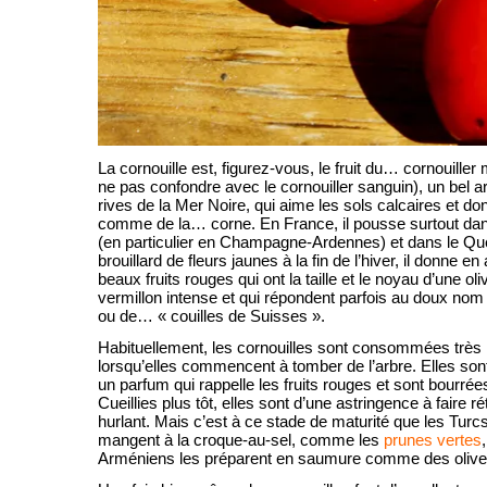
La cornouille est, figurez-vous, le fruit du… cornouiller 
ne pas confondre avec le cornouiller sanguin), un bel ar
rives de la Mer Noire, qui aime les sols calcaires et don
comme de la… corne. En France, il pousse surtout dans
(en particulier en Champagne-Ardennes) et dans le Qu
brouillard de fleurs jaunes à la fin de l’hiver, il donne 
beaux fruits rouges qui ont la taille et le noyau d’une ol
vermillon intense et qui répondent parfois au doux nom 
ou de… « couilles de Suisses ».
Habituellement, les cornouilles sont consommées très m
lorsqu’elles commencent à tomber de l’arbre. Elles son
un parfum qui rappelle les fruits rouges et sont bourrée
Cueillies plus tôt, elles sont d’une astringence à faire r
hurlant. Mais c’est à ce stade de maturité que les Turcs
mangent à la croque-au-sel, comme les
prunes vertes
Arméniens les préparent en saumure comme des olive