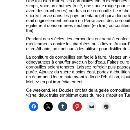
Une fois bien mûres, les cornouilles font d’excellentes 
sirops, voire un chutney fruité, une sauce rouge pour
avec des cranberries) ou du vin de cornouille. Le « she
sucrée servie dans les pays orientaux (et qui a donné l
était originellement préparé en Perse avec des cornouil
également consommées séchées (en Iran) ou confites 
thé).
Pendant des siècles, les cornouilles ont servi à confec
médicaments contre les diarrhées ou la fièvre. Aujourd
et en Albanie, on continue à les utiliser pour distiller d
La confiture de cornouilles est facile à faire. Mettez un 
dénoyautées à chauffer avec un bol d’eau. Faites cuire
cornouilles soient tendres. Laissez refroidir puis passe
purée. Ajoutez du sucre à poids égal, portez à ébullitio
en écumant. Une minute avant la fin de l’ébullition, ajout
Mettez en pot immédiatement.
Ce weekend, les Doudes ont fait de la gelée cornouilles
vişne
, deux fruits emblématiques du mois d’août en Tur