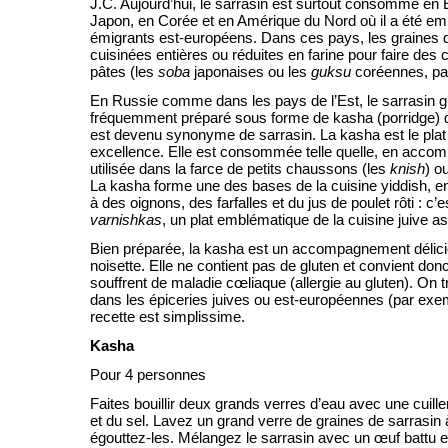
J.C. Aujourd’hui, le sarrasin est surtout consommé en 
Japon, en Corée et en Amérique du Nord où il a été e
émigrants est-européens. Dans ces pays, les graines d
cuisinées entières ou réduites en farine pour faire des 
pâtes (les
soba
japonaises ou les
guksu
coréennes, par
En Russie comme dans les pays de l’Est, le sarrasin gri
fréquemment préparé sous forme de kasha (porridge) 
est devenu synonyme de sarrasin. La kasha est le pla
excellence. Elle est consommée telle quelle, en acco
utilisée dans la farce de petits chaussons (les
knish
) o
La kasha forme une des bases de la cuisine yiddish, en
à des oignons, des farfalles et du jus de poulet rôti : c’e
varnishkas
, un plat emblématique de la cuisine juive 
Bien préparée, la kasha est un accompagnement délici
noisette. Elle ne contient pas de gluten et convient do
souffrent de maladie cœliaque (allergie au gluten). On 
dans les épiceries juives ou est-européennes (par ex
recette est simplissime.
Kasha
Pour 4 personnes
Faites bouillir deux grands verres d’eau avec une cuill
et du sel. Lavez un grand verre de graines de sarrasin 
égouttez-les. Mélangez le sarrasin avec un œuf battu et