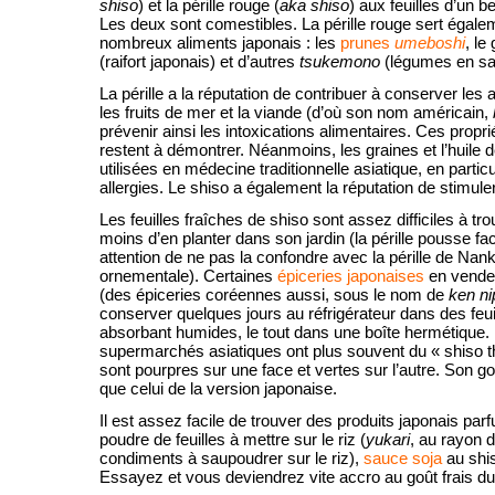
shiso
) et la pérille rouge (
aka shiso
) aux feuilles d’un 
Les deux sont comestibles. La pérille rouge sert égale
nombreux aliments japonais : les
prunes
umeboshi
, le
(raifort japonais) et d’autres
tsukemono
(légumes en sa
La pérille a la réputation de contribuer à conserver les a
les fruits de mer et la viande (d’où son nom américain,
prévenir ainsi les intoxications alimentaires. Ces propri
restent à démontrer. Néanmoins, les graines et l’huile de
utilisées en médecine traditionnelle asiatique, en particu
allergies. Le shiso a également la réputation de stimuler 
Les feuilles fraîches de shiso sont assez difficiles à tr
moins d’en planter dans son jardin (la pérille pousse fa
attention de ne pas la confondre avec la pérille de Nan
ornementale). Certaines
épiceries japonaises
en venden
(des épiceries coréennes aussi, sous le nom de
ken ni
conserver quelques jours au réfrigérateur dans des feui
absorbant humides, le tout dans une boîte hermétique.
supermarchés asiatiques ont plus souvent du « shiso tha
sont pourpres sur une face et vertes sur l’autre. Son g
que celui de la version japonaise.
Il est assez facile de trouver des produits japonais par
poudre de feuilles à mettre sur le riz (
yukari
, au rayon 
condiments à saupoudrer sur le riz),
sauce soja
au shis
Essayez et vous deviendrez vite accro au goût frais du