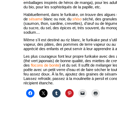
emballages inspirés de héros de manga), pour les adul
du bio, pour les sophistiqués de la papille, etc.
Habituellement, dans le furikake, on trouve des algues
de
sésame
blanc ou noir, du
shiso
séché, des granules
(saumon, thon, sardine, crevettes), d’œuf ou de légu
du sucre, du sel, des épices et, très souvent, du mono
sodium…
Même s’il est destiné au riz blanc, le furikake peut s’ut
vapeur, des pâtes, des pommes de terre vapeur ou au fou
apprécié des enfants et peut servir à leur apprendre à 
Les plus courageux font leur propre furikake avec des
(thé vert japonais) de bonne qualité, des miettes de cr
des
flocons de bonite
) et du sel. Il suffit de mélanger 
poêle avec un petit verre d’eau et de faire sécher le to
feu assez doux. À la fin, ajoutez des graines de sésame
Laissez refroidir, passez à la moulinette à persil et co
récipient étanche.