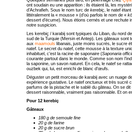
ont soudain eu une apparition : ils étaient là, les mysté
d’Achrafieh. Sous le nom turc de
kerebiç
, le natef étan
littéralement la « mousse » (d’où parfois le nom de «
kö
dessert d’écume). Nous étions cernés et une rechute 
notre suspicion.
Les kerebiç / karabij sont typiques du Liban, du nord de
sud de la Turquie (Mersin et Antep). Les gâteaux sont tou
aux
maamouls
libanais, juste moins sucrés, le sucre ét
natef. Le secret du natef, cette mousse à la texture uni
inhabituel, c’est la racine de saponaire (
Saponaria offici
courante partout dans le monde. Comme son nom l’indiq
la saponine, un savon naturel. En cela, le natef se rat
ouzbek qui, lui, est enrichi de blanc d’œufs.
Déguster un petit morceau de karabij avec un nuage de
expérience gustative. Le natef onctueux et très sucré co
parfums de la pistache et le sablé du gâteau. On se dit
dessert raisonnable, vraiment pas raisonnable. Et on e
Pour 12 kerebiç
Gâteaux
180 g de semoule fine
20 g de farine
20 g de sucre brun