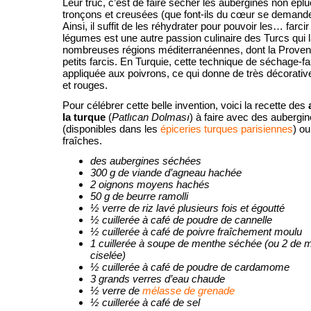
Leur truc, c’est de faire sécher les aubergines non ép
tronçons et creusées (que font-ils du cœur se demand
Ainsi, il suffit de les réhydrater pour pouvoir les… farcir
légumes est une autre passion culinaire des Turcs qui 
nombreuses régions méditerranéennes, dont la Provenc
petits farcis. En Turquie, cette technique de séchage-f
appliquée aux poivrons, ce qui donne de très décorati
et rouges.
Pour célébrer cette belle invention, voici la recette des
la turque
(
Patlıcan Dolması
) à faire avec des aubergi
(disponibles dans les
épiceries turques parisiennes
) o
fraîches.
des aubergines séchées
300 g de viande d’agneau hachée
2 oignons moyens hachés
50 g de beurre ramolli
½ verre de riz lavé plusieurs fois et égoutté
½ cuillerée à café de poudre de cannelle
½ cuillerée à café de poivre fraîchement moulu
1 cuillerée à soupe de menthe séchée (ou 2 de 
ciselée)
½ cuillerée à café de poudre de cardamome
3 grands verres d’eau chaude
½ verre de
mélasse de grenade
½ cuillerée à café de sel