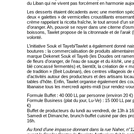
du Liban qui ne vivent pas forcément en harmonie aujou
Les desserts étaient décadents avec une mention spéci
deux « galettes » de vermicelles croustillants enserra
crème rappelant la ricotta fraîche, le tout arrosé d’un sir
d’oranger. Ah, pouvoir se noyer dans une citerne d’o
boissons, Tawlet propose de la citronnade et de l’
arak
(
volonté.
L’initiative Souk el Tayeb/Tawlet a également donné na
boutures : la commercialisation de produits alimentaire
marque Dekenet Souk el Tayeb (les Doudes ont rame
de fleurs d’oranger, de l’eau de sauge et du
kishk
, une 
blé concassé fermentés) et, bientôt, la création de «
de tradition » (Beit Loubnan), des centres villageois de 
d’activités autour des producteurs et des artisans loc
tables d’hôte. Enfin, Tawlet organise également des co
libanaise tous les mercredi après-midi (sur rendez-vou
Formule Buffet : 40 000 LL par personne (environ 20 €)
Formule Business (plat du jour, Lu-Ve) : 15 000 LL par
€)
Buffet de producteurs du lundi au vendredi, de 13h à 16
Samedi et Dimanche, brunch-buffet cuisiné par des pro
16h.
Au fond d’une impasse donnant dans la rue Naher, n°12 