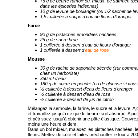
75 g de beurre ramolli ou, mieux, de samneh (beur
dans les épiceries indiennes)
10 g de levure de boulanger (ou 1/2 sachet de lev
1,5 cuillerée à soupe d’eau de fleurs d’oranger
Farce
90 g de pistaches émondées hachées
25 g de sucre brun
1 cuillerée à dessert d’eau de fleurs d’oranger
1 cuillerée à dessert d’
eau de rose
Mousse
30 g de racine de saponaire séchée (sur comm
chez un herboriste)
350 ml d’eau
180 g de sucre en poudre (ou de glucose si vous
½ cuillerée à dessert d’eau de fleurs d’oranger
½ cuillerée à dessert d’eau de rose
½ cuillerée à dessert de jus de citron
Mélangez la semoule, la farine, le sucre et la levure. Aj
et travaillez jusqu’à ce que le beurre soit absorbé. Ajou
et pétrissez jusqu’à obtenir une pâte élastique. Couvre
moins une heure et demi.
Dans un bol mixeur, malaxez les pistaches hachées, le
fleurs. Mettez de côté et faites préchauffer le four à 20