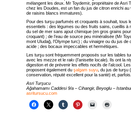
mélangent les deux. Mr Toydemir, propriétaire de Asri 
chez les Doudes, est un fan du jus de citron enrichi au v
de raisins blancs immatures).
Pour des turşu parfumés et croquants à souhait, tous l
essentiels : des légumes ou des fruits sains, cueillis à 
du sel de mer sans ajout chimique (en gros grains pour
croquant) ; de l’eau de source peu minéralisée (Mr Toyde
mont Uludağ, l’Olympe turc) ; du vinaigre ou du jus de
acide ; des bocaux impeccables et hermétiques.
Les turşu sont fréquemment proposés sur les tables tur
avec les mezze et le
rakı
(l’anisette locale). Ils ont la ré
digestion et de prévenir les effets nocifs de l’alcool. L
proposent également du
şalgam suyu
, du jus de turşu (
conservation, réputé excellent pour la santé) et, parfois
Asri Turşucu
Ağahamamı Caddesi 9/a – Cihangir, Beyoglu – Istanbu
asritursucu.com