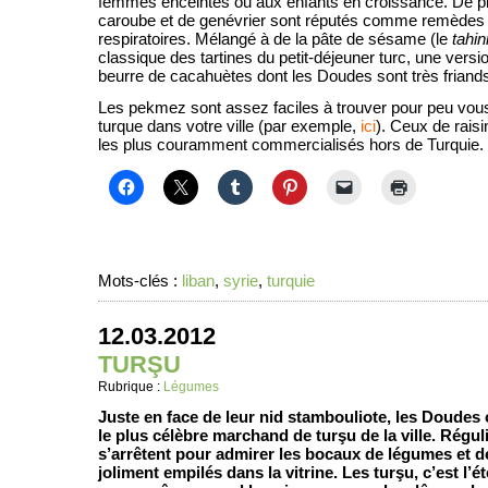
femmes enceintes ou aux enfants en croissance. De p
caroube et de genévrier sont réputés comme remèdes 
respiratoires. Mélangé à de la pâte de sésame (le
tahin
classique des tartines du petit-déjeuner turc, une versi
beurre de cacahuètes dont les Doudes sont très frian
Les pekmez sont assez faciles à trouver pour peu vou
turque dans votre ville (par exemple,
ici
). Ceux de rais
les plus couramment commercialisés hors de Turquie.
Mots-clés :
liban
,
syrie
,
turquie
12.03.2012
TURŞU
Rubrique :
Légumes
Juste en face de leur nid stambouliote, les Doudes 
le plus célèbre marchand de turşu de la ville. Régul
s’arrêtent pour admirer les bocaux de légumes et de
joliment empilés dans la vitrine. Les turşu, c’est l’