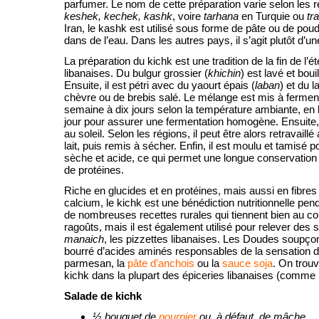
parfumer. Le nom de cette préparation varie selon les r
keshek, kechek, kashk
, voire
tarhana
en Turquie ou
tr
Iran, le kashk est utilisé sous forme de pâte ou de poud
dans de l’eau. Dans les autres pays, il s’agit plutôt d’u
La préparation du kichk est une tradition de la fin de l
libanaises. Du bulgur grossier (
khichin
) est lavé et boui
Ensuite, il est pétri avec du yaourt épais (
laban
) et du l
chèvre ou de brebis salé. Le mélange est mis à fermen
semaine à dix jours selon la température ambiante, en 
jour pour assurer une fermentation homogène. Ensuite, 
au soleil. Selon les régions, il peut être alors retravaill
lait, puis remis à sécher. Enfin, il est moulu et tamisé 
sèche et acide, ce qui permet une longue conservation
de protéines.
Riche en glucides et en protéines, mais aussi en fibres
calcium, le kichk est une bénédiction nutritionnelle pendant
de nombreuses recettes rurales qui tiennent bien au co
ragoûts, mais il est également utilisé pour relever des
manaich
, les pizzettes libanaises. Les Doudes soupçon
bourré d’acides aminés responsables de la sensation d
parmesan, la
pâte d’anchois
ou la
sauce soja
. On trou
kichk dans la plupart des épiceries libanaises (comme
Salade de kichk
½ bouquet de
pourpier
ou, à défaut, de mâche