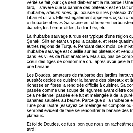
vérité se fait jour : ça sent diablement la rhubarbe ! Un
tard, il s’avère que la banane des plateaux est en fait
rhubarbe,
Rheum ribes
, qui pousse sur les plateaux d’A
Liban et d’Iran. Elle est également appelée « uçkun » ou
« rhubarbe ribes ». Sa racine est utilisée en herboristerie
diabète, les hémorroïdes, la diarrhée, etc.
La rhubarbe sauvage turque est typique d’une région q
Şırnak, Siirt en étant un peu la capitale, et reste quas
autres régions de Turquie. Pendant deux mois, de mi-avri
rhubarbe sauvage est cueillie sur les plateaux et vend
dans les villes de l’Est anatolien. Mais ici, pas de compo
cœur des tiges se consomme cru, après avoir pelé l
une banane !
Les Doudes, amateurs de rhubarbe des jardins introuva
aussitôt décidé de cuisiner la banane des plateaux et là
richesse en fibres la rend très difficile à cuisiner. Sa c
passée comme une soupe de légumes avant d’être c
cela ne tienne, passée elle fut et mélangée à de la puré
bananes sautées au beurre. Parce que si la rhubarbe et
l’une pour l’autre (essayez ce mélange en compote ou en
semblait évident de faire se rencontrer la banane des t
plateaux.
Et foi de Doudes, ce fut si bon que nous en rachetâme
tard !