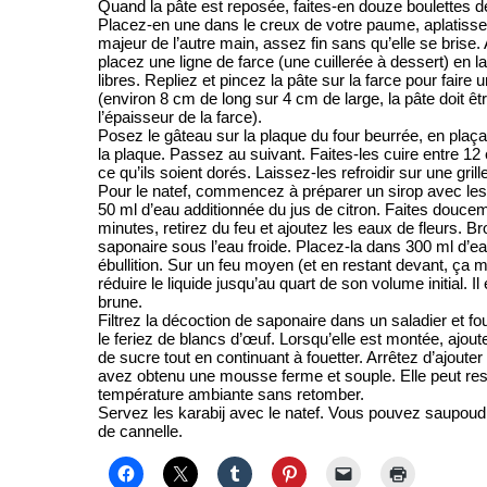
Quand la pâte est reposée, faites-en douze boulettes de 
Placez-en une dans le creux de votre paume, aplatissez-
majeur de l’autre main, assez fin sans qu’elle se brise.
placez une ligne de farce (une cuillerée à dessert) en l
libres. Repliez et pincez la pâte sur la farce pour faire 
(environ 8 cm de long sur 4 cm de large, la pâte doit êtr
l’épaisseur de la farce).
Posez le gâteau sur la plaque du four beurrée, en plaça
la plaque. Passez au suivant. Faites-les cuire entre 12 
ce qu’ils soient dorés. Laissez-les refroidir sur une grill
Pour le natef, commencez à préparer un sirop avec le
50 ml d’eau additionnée du jus de citron. Faites doucemen
minutes, retirez du feu et ajoutez les eaux de fleurs. B
saponaire sous l’eau froide. Placez-la dans 300 ml d’
ébullition. Sur un feu moyen (et en restant devant, ça 
réduire le liquide jusqu’au quart de son volume initial. Il
brune.
Filtrez la décoction de saponaire dans un saladier et 
le feriez de blancs d’œuf. Lorsqu’elle est montée, ajout
de sucre tout en continuant à fouetter. Arrêtez d’ajouter
avez obtenu une mousse ferme et souple. Elle peut re
température ambiante sans retomber.
Servez les karabij avec le natef. Vous pouvez saupoudr
de cannelle.