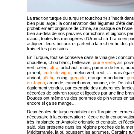
La tradition turque du turşu (« tourchou ») s’inscrit dan
bien plus large : la conservation des légumes d’été dans
probablement originaire de Chine, se pratique de l’Asie 
bien au-delà de nos pauvres cornichons et oignons per
d’août, toutes les ménagères d’Urumchi à Tirana en pa
astiquent leurs bocaux et partent à la recherche des p
frais et les plus sains.
En Turquie, tout se conserve dans le vinaigre : concomb
chou-fleur, chou blanc, betterave,
prune verte
, ail, poi
vert, céleri,
okra
, artichaut, maïs, pomme de terre, aub
piment,
feuille de vigne
, melon vert, œuf, … mais égalem
abricot,
pêche
, coing,
grenade
, orange, mandarine,
grio
du Japon
, amande, cynorrhodon, banane, etc. De jolis 
également vendus, par exemple des aubergines farcies
décorées de poivron rouge et ligotées par une fine bran
Doudes ont même vu des pommes de pin vertes en tu
encore si ça se mange…
Deux écoles de turşu cohabitent en Turquie en termes 
nécessaire à la conservation : l’école de la conservation
très implantée en Anatolie orientale et centrale, et l’écol
salé, plus présente dans les régions proches de la mer
Méditerranée, là où poussent les agrumes. Certains tur