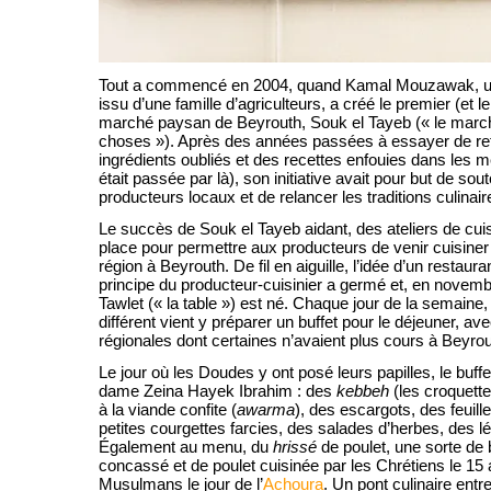
Tout a commencé en 2004, quand Kamal Mouzawak, un t
issu d’une famille d’agriculteurs, a créé le premier (et le
marché paysan de Beyrouth, Souk el Tayeb (« le mar
choses »). Après des années passées à essayer de re
ingrédients oubliés et des recettes enfouies dans les 
était passée par là), son initiative avait pour but de sout
producteurs locaux et de relancer les traditions culinair
Le succès de Souk el Tayeb aidant, des ateliers de cui
place pour permettre aux producteurs de venir cuisiner
région à Beyrouth. De fil en aiguille, l’idée d’un restaura
principe du producteur-cuisinier a germé et, en novemb
Tawlet (« la table ») est né. Chaque jour de la semaine
différent vient y préparer un buffet pour le déjeuner, av
régionales dont certaines n’avaient plus cours à Beyrou
Le jour où les Doudes y ont posé leurs papilles, le buffe
dame Zeina Hayek Ibrahim : des
kebbeh
(les croquette
à la viande confite (
awarma
), des escargots, des feuill
petites courgettes farcies, des salades d’herbes, des
Également au menu, du
hrissé
de poulet, une sorte de 
concassé et de poulet cuisinée par les Chrétiens le 15 a
Musulmans le jour de l’
Achoura
. Un pont culinaire en