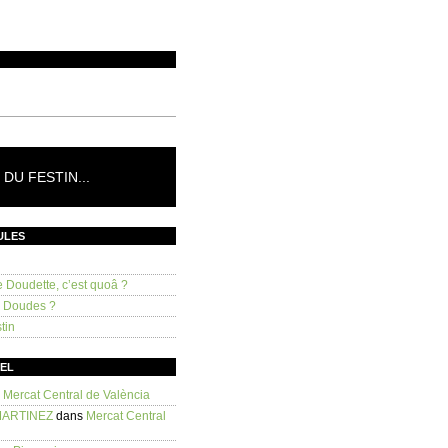
DU FESTIN...
ULES
e Doudette, c’est quoâ ?
s Doudes ?
tin
SEL
s
Mercat Central de València
MARTINEZ
dans
Mercat Central