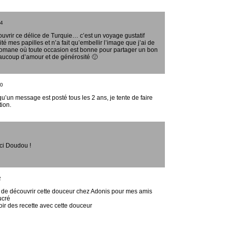
14
uvrir ce délice de Turquie… c’est un voyage gustatif
té mes papilles et n’a fait qu’embellir l’image que j’ai de
ottomane où toute occasion est bonne pour partager un bon
eaucoup d’amour et de générosité 🙂
00
’un message est posté tous les 2 ans, je tente de faire
tion.
ci Doudou !
2
s de découvrir cette douceur chez Adonis pour mes amis
ucré
oir des recette avec cette douceur