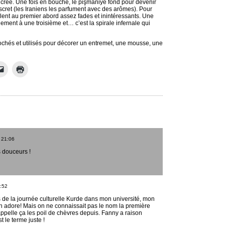
ucrée. Une fois en bouche, le pişmaniye fond pour devenir
ret (les Iraniens les parfument avec des arômes). Pour
lent au premier abord assez fades et inintéressants. Une
ement à une troisième et… c’est la spirale infernale qui
ochés et utilisés pour décorer un entremet, une mousse, une
21:06
s douceurs !
:52
rs de la journée culturelle Kurde dans mon université, mon
n adore! Mais on ne connaissait pas le nom la première
appelle ça les poil de chèvres depuis. Fanny a raison
 le terme juste !