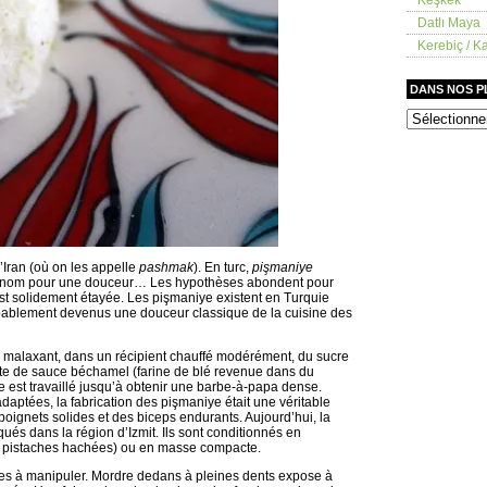
Datlı Maya
Kerebiç / Ka
DANS NOS 
dans
nos
placards
’Iran (où on les appelle
pashmak
). En turc,
pişmaniye
de nom pour une douceur… Les hypothèses abondent pour
est solidement étayée. Les pişmaniye existent en Turquie
obablement devenus une douceur classique de la cuisine des
 malaxant, dans un récipient chauffé modérément, du sucre
orte de sauce béchamel (farine de blé revenue dans du
e est travaillé jusqu’à obtenir une barbe-à-papa dense.
daptées, la fabrication des pişmaniye était une véritable
oignets solides et des biceps endurants. Aujourd’hui, la
ués dans la région d’Izmit. Ils sont conditionnés en
 pistaches hachées) ou en masse compacte.
iles à manipuler. Mordre dedans à pleines dents expose à