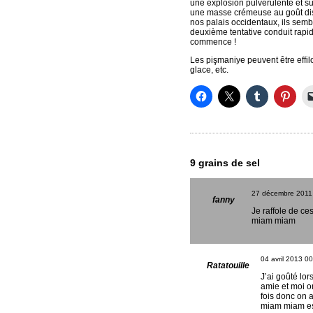
une explosion pulvérulente et s
une masse crémeuse au goût disc
nos palais occidentaux, ils semb
deuxième tentative conduit rapid
commence !
Les pişmaniye peuvent être effil
glace, etc.
9 grains de sel
27 décembre 2011
fanny
Je raffole de ce
miam miam
04 avril 2013
00
Ratatouille
J’ai goûté lo
amie et moi o
fois donc on 
miam miam est