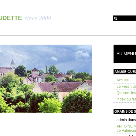
OUDETTE
since 2009
AU MENU 
AMUSE-GUE
Accueil
Le Festin d
Qui sont le
Index du fes
GRAINS DE 
admin
dan
ANTOINE 
de València