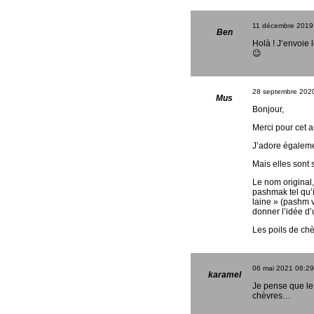
11 décembre 2019
Ben
Holà ! J’envoie 
😉
28 septembre 202
Mus
Bonjour,
Merci pour cet ar
J’adore égalemen
Mais elles sont 
Le nom original,
pashmak tel qu’i
laine » (pashm v
donner l’idée d
Les poils de chè
06 mai 2021
06:29
karamel
Je pense que le
chèvres…