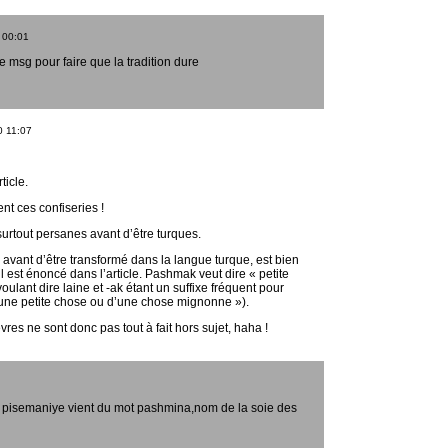
00:01
le msg pour faire que la tradition dure
0
11:07
ticle.
t ces confiseries !
surtout persanes avant d’être turques.
 avant d’être transformé dans la langue turque, est bien
l est énoncé dans l’article. Pashmak veut dire « petite
oulant dire laine et -ak étant un suffixe fréquent pour
’une petite chose ou d’une chose mignonne »).
vres ne sont donc pas tout à fait hors sujet, haha !
 pisemaniye vient du mot pashmina,nom de la soie des