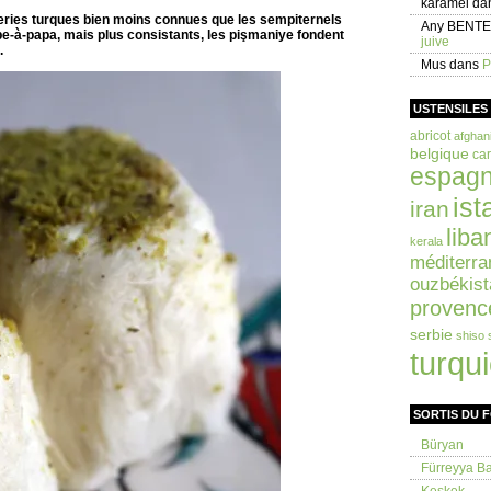
karamel
da
eries turques bien moins connues que les sempiternels
Any BENT
-à-papa, mais plus consistants, les pişmaniye fondent
juive
.
Mus
dans
P
USTENSILES
abricot
afghan
belgique
car
espag
ist
iran
liba
kerala
méditerra
ouzbékist
provenc
serbie
shiso
turqu
SORTIS DU 
Büryan
Fürreyya Bal
Keşkek