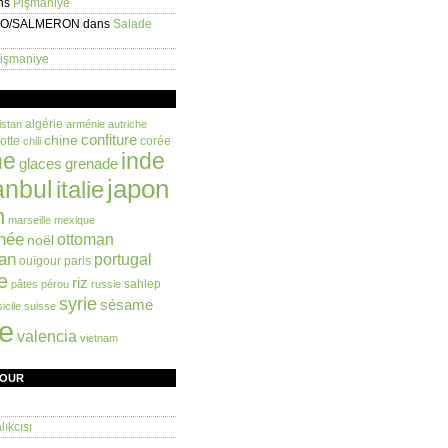
ns
Pişmaniye
EO/SALMERON
dans
Salade
işmaniye
algérie
istan
arménie
autriche
confiture
chine
otte
corée
chili
ne
inde
glaces
grenade
anbul
japon
italie
n
marseille
mexique
née
ottoman
noël
an
portugal
ouïgour
paris
e
riz
sahlep
pâtes
pérou
russie
syrie
sésame
sicile
suisse
ie
valencia
vietnam
FOUR
ıkcısı