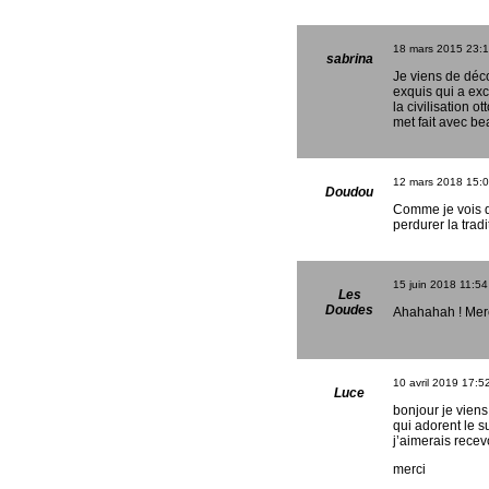
18 mars 2015
23:
sabrina
Je viens de déco
exquis qui a exci
la civilisation 
met fait avec b
12 mars 2018
15:
Doudou
Comme je vois qu
perdurer la tradi
15 juin 2018
11:54
Les
Doudes
Ahahahah ! Mer
10 avril 2019
17:5
Luce
bonjour je vien
qui adorent le s
j’aimerais recev
merci