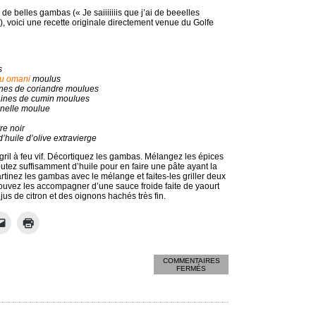
 de belles gambas (« Je saiiiiiiis que j’ai de beeelles
, voici une recette originale directement venue du Golfe
s
mu omani
moulus
aines de coriandre moulues
raines de cumin moulues
nnelle moulue
re noir
d’huile d’olive extravierge
gril à feu vif. Décortiquez les gambas. Mélangez les épices
joutez suffisamment d’huile pour en faire une pâte ayant la
tinez les gambas avec le mélange et faites-les griller deux
uvez les accompagner d’une sauce froide faite de yaourt
us de citron et des oignons hachés très fin.
COMMENTAIRES
SUR
FERMÉS
GAMBAS