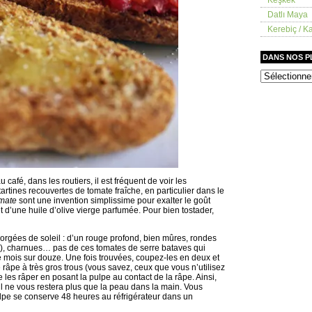
Datlı Maya
Kerebiç / Ka
DANS NOS 
dans
nos
placards
café, dans les routiers, il est fréquent de voir les
artines recouvertes de tomate fraîche, en particulier dans le
omate
sont une invention simplissime pour exalter le goût
d’une huile d’olive vierge parfumée. Pour bien tostader,
 gorgées de soleil : d’un rouge profond, bien mûres, rondes
is), charnues… pas de ces tomates de serre bataves qui
mois sur douze. Une fois trouvées, coupez-les en deux et
râpe à très gros trous (vous savez, ceux que vous n’utilisez
e les râper en posant la pulpe au contact de la râpe. Ainsi,
il ne vous restera plus que la peau dans la main. Vous
lpe se conserve 48 heures au réfrigérateur dans un