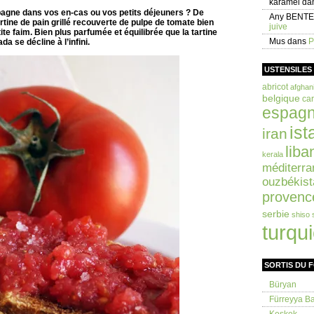
karamel
da
pagne dans vos en-cas ou vos petits déjeuners ? De
Any BENT
artine de pain grillé recouverte de pulpe de tomate bien
juive
ite faim. Bien plus parfumée et équilibrée que la tartine
Mus
dans
P
da se décline à l’infini.
USTENSILES
abricot
afghan
belgique
car
espag
ist
iran
liba
kerala
méditerra
ouzbékist
provenc
serbie
shiso
turqu
SORTIS DU 
Büryan
Fürreyya Bal
Keşkek