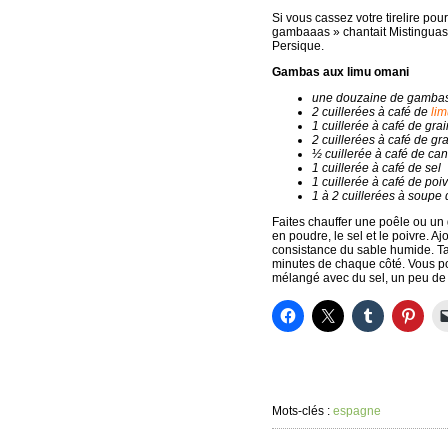
Si vous cassez votre tirelire pour
gambaaas » chantait Mistinguas)
Persique.
Gambas aux limu omani
une douzaine de gamba
2 cuillerées à café de
li
1 cuillerée à café de gr
2 cuillerées à café de g
½ cuillerée à café de ca
1 cuillerée à café de sel
1 cuillerée à café de poiv
1 à 2 cuillerées à soupe 
Faites chauffer une poêle ou un 
en poudre, le sel et le poivre. A
consistance du sable humide. Tar
minutes de chaque côté. Vous po
mélangé avec du sel, un peu de j
Mots-clés :
espagne