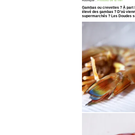
Rubrique :
Produits de la mer
Gambas ou crevettes ? À part la t
élevé des gambas ? D’où vienn
supermarchés ? Les Doudes so