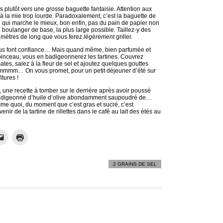
s plutôt vers une grosse baguette fantaisie. Attention aux
à la mie trop lourde. Paradoxalement, c’est la baguette de
qui marche le mieux, bon enfin, pas du pain de papier non
oulanger de base, la plus large possible. Taillez-y des
timètres de long que vous ferez
légèrement
griller.
vous font confiance… Mais quand même, bien parfumée et
pinceau, vous en badigeonnerez les tartines. Couvrez
es, salez à la fleur de sel et ajoutez quelques gouttes
! Mmmmm… On vous promet, pour un petit déjeuner d’été sur
itures !
, une recette à tomber sur le derrière après avoir poussé
badigeonné d’huile d’olive abondamment saupoudré de…
omme quoi, du moment que c’est gras et sucré, c’est
de la tartine de rillettes dans le café au lait des étés au
2 GRAINS DE SEL