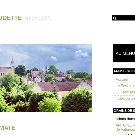
OUDETTE
since 2009
AU MENU 
AMUSE-GUE
Accueil
Le Festin d
Qui sont le
Index du fes
GRAINS DE 
admin
dan
ANTOINE 
OMATE
de València