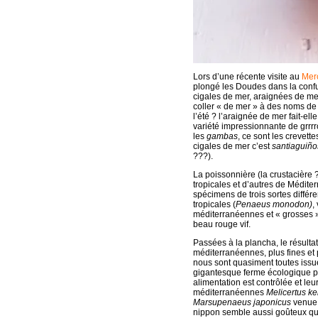
Lors d’une récente visite au
Merc
plongé les Doudes dans la confusi
cigales de mer, araignées de mer
coller « de mer » à des noms de 
l’été ? l’araignée de mer fait-ell
variété impressionnante de grrrr
les
gambas
, ce sont les crevett
cigales de mer c’est
santiaguiño
???).
La poissonnière (la crustacière 
tropicales et d’autres de Médit
spécimens de trois sortes différ
tropicales (
Penaeus monodon)
,
méditerranéennes et « grosses
beau rouge vif.
Passées à la plancha, le résultat 
méditerranéennes, plus fines et 
nous sont quasiment toutes issu
gigantesque ferme écologique pr
alimentation est contrôlée et leu
méditerranéennes
Melicertus ke
Marsupenaeus japonicus
venue 
nippon semble aussi goûteux qu