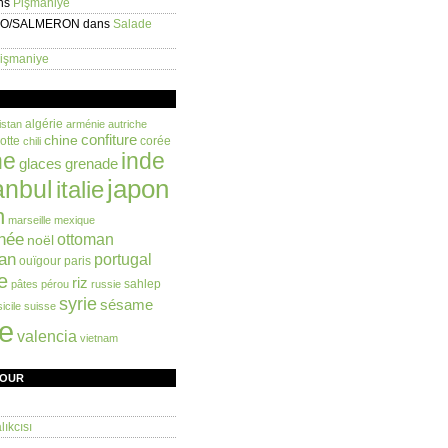
ns
Pişmaniye
EO/SALMERON
dans
Salade
işmaniye
algérie
istan
arménie
autriche
confiture
chine
otte
corée
chili
ne
inde
glaces
grenade
anbul
japon
italie
n
marseille
mexique
née
ottoman
noël
an
portugal
ouïgour
paris
e
riz
sahlep
pâtes
pérou
russie
syrie
sésame
sicile
suisse
ie
valencia
vietnam
FOUR
ıkcısı