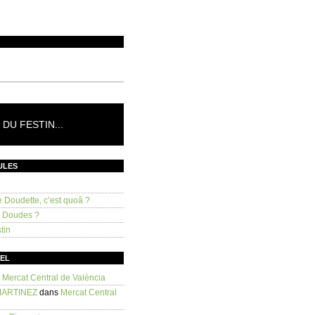
DU FESTIN...
ULES
e Doudette, c’est quoâ ?
s Doudes ?
tin
SEL
s
Mercat Central de València
MARTINEZ
dans
Mercat Central