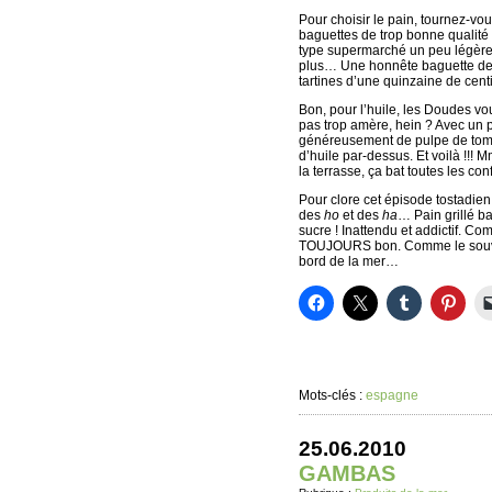
Pour choisir le pain, tournez-vou
baguettes de trop bonne qualité 
type supermarché un peu légère 
plus… Une honnête baguette de b
tartines d’une quinzaine de cen
Bon, pour l’huile, les Doudes 
pas trop amère, hein ? Avec un 
généreusement de pulpe de tomat
d’huile par-dessus. Et voilà !!
la terrasse, ça bat toutes les conf
Pour clore cet épisode tostadien
des
ho
et des
ha
… Pain grillé 
sucre ! Inattendu et addictif. C
TOUJOURS bon. Comme le souvenir 
bord de la mer…
Mots-clés :
espagne
25.06.2010
GAMBAS