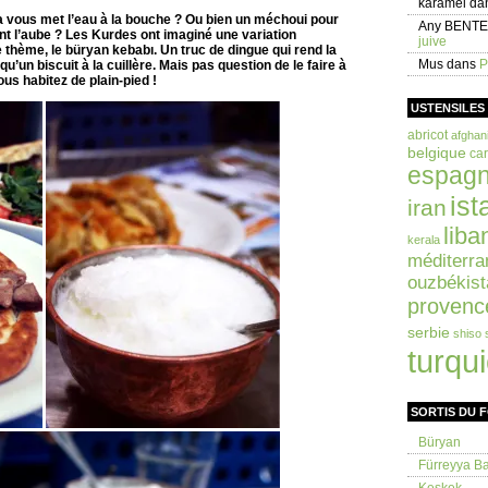
karamel
da
a vous met l’eau à la bouche ? Ou bien un méchoui pour
Any BENT
nt l’aube ? Les Kurdes ont imaginé une variation
juive
 thème, le büryan kebabı. Un truc de dingue qui rend la
Mus
dans
P
’un biscuit à la cuillère. Mais pas question de le faire à
us habitez de plain-pied !
USTENSILES
abricot
afghan
belgique
car
espag
ist
iran
liba
kerala
méditerra
ouzbékist
provenc
serbie
shiso
turqu
SORTIS DU 
Büryan
Fürreyya Bal
Keşkek