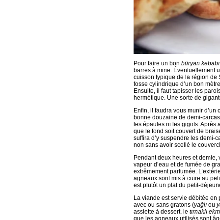
Pour faire un bon
büryan kebabı
barres à mine. Éventuellement 
cuisson typique de la région de Si
fosse cylindrique d’un bon mètre
Ensuite, il faut tapisser les paro
hermétique. Une sorte de gigant
Enfin, il faudra vous munir d’un
bonne douzaine de demi-carcass
les épaules ni les gigots. Après 
que le fond soit couvert de brais
suffira d’y suspendre les demi-ca
non sans avoir scellé le couverc
Pendant deux heures et demie, v
vapeur d’eau et de fumée de grais
extrêmement parfumée. L’extérieu
agneaux sont mis à cuire au petit
est plutôt un plat du petit-déjeu
La viande est servie débitée en 
avec ou sans gratons (
ya
ğ
lı
ou
y
assiette à dessert, le
tırnaklı ek
que les agneaux utilisés sont âg