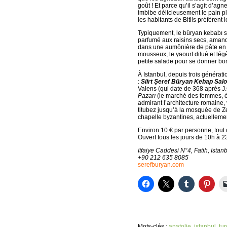
goût ! Et parce qu’il s’agit d’a
imbibe délicieusement le pain pla
les habitants de Bitlis préfèren
Typiquement, le büryan kebabı 
parfumé aux raisins secs, amande
dans une aumônière de pâte en f
mousseux, le yaourt dilué et lég
petite salade pour se donner bo
À Istanbul, depuis trois généra
:
Siirt
Ş
eref Büryan Kebap Sal
Valens (qui date de 368 après J
Pazar
ı
(le marché des femmes, é
admirant l’architecture romaine,
titubez jusqu’à la mosquée de Ze
chapelle byzantines, actuelleme
Environ 10 € par personne, tout 
Ouvert tous les jours de 10h à 2
Itfaiye Caddesi N°4, Fatih, Istan
+90 212 635 8085
serefburyan.com
Mots-clés :
anatolie
,
istanbul
,
tu