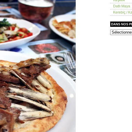
Datlı Maya
Kerebiç / Ka
DANS NOS 
dans
nos
placards