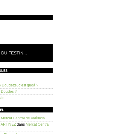
DU FESTIN...
ULES
e Doudette, c’est quoâ ?
s Doudes ?
tin
SEL
s
Mercat Central de València
MARTINEZ
dans
Mercat Central