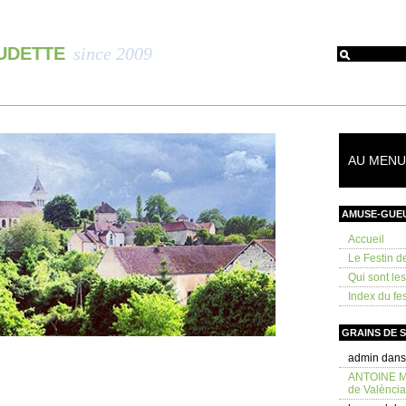
OUDETTE
since 2009
AU MENU 
AMUSE-GUE
Accueil
Le Festin d
Qui sont le
Index du fes
GRAINS DE 
admin
dan
ANTOINE 
de València