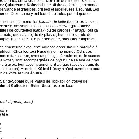
es Doudes ont la chance d’avoir l’un des meilleurs köfteci
hez
Çukurcuma Köftecisi
, une affaire de famille, on mange
e viande et d’herbes, grillées et moelleuses à souhait. Les
tier de Çukurcuma y ont leurs habitudes pour déjeuner.
issent sur le menu, les
kadınbudu köfte
(boulettes cuisses
cette ci-dessous), mais aussi des
mücver
(prononcez
frites de courgettes (
kabak
) ou de carottes (
havuç
). Tout ça
tomate, une salade, du riz pilav et, hum, une salade de
oupies (moins de 10 € par personne, boissons comprises).
e également une excellente adresse dans une rue parallèle à
Caddesi). Chez
Köfteci Hüseyin
, on ne mange QUE des
cé dans la rue, avec un petit grill à roulettes et, le succès
 Les köfte y sont accompagnées de
piyaz
, une salade de gros
rvie glacée, leur accompagnement typique (avec du pain, de
s de citron). Attention, Köfteci Hüseyin n’est ouvert que pour
en de köfte est vite épuisé…
r Sainte-Sophie ou le Palais de Topkapı, on trouve de
nahmet Köftecisi – Selim Usta
, juste en face.
œuf, agneau, veau)
arine
li ¼ h
é
le
re