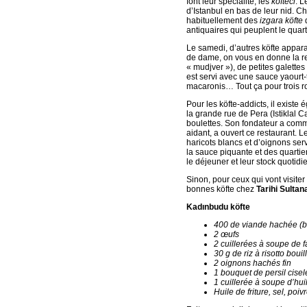
font leur spécialité, les
köfteci
. L
d’Istanbul en bas de leur nid. C
habituellement des
izgara köfte
d
antiquaires qui peuplent le quar
Le samedi, d’autres köfte appara
de dame, on vous en donne la re
« mudjver »), de petites galettes 
est servi avec une sauce yaourt-
macaronis… Tout ça pour trois r
Pour les köfte-addicts, il exist
la grande rue de Pera (Istiklal 
boulettes. Son fondateur a commen
aidant, a ouvert ce restaurant.
haricots blancs et d’oignons se
la sauce piquante et des quartier
le déjeuner et leur stock quotidi
Sinon, pour ceux qui vont visite
bonnes köfte chez
Tarihi Sulta
Kadınbudu köfte
400 de viande hachée (b
2 œufs
2 cuillerées à soupe de f
30 g de riz à risotto bouil
2 oignons hachés fin
1 bouquet de persil cisel
1 cuillerée à soupe d’hui
Huile de friture, sel, poiv