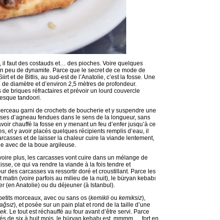
, il faut des costauds et… des pioches. Voire quelques
un peu de dynamite. Parce que le secret de ce mode de
irt et de Bitlis, au sud-est de l’Anatolie, c’est la fosse. Une
 de diamètre et d’environ 2,5 mètres de profondeur.
is de briques réfractaires et prévoir un lourd couvercle
esque tandoori.
 cerceau garni de crochets de boucherie et y suspendre une
es d’agneau fendues dans le sens de la longueur, sans
avoir chauffé la fosse en y menant un feu d’enfer jusqu’à ce
es, et y avoir placés quelques récipients remplis d’eau, il
rcasses et de laisser la chaleur cuire la viande lentement,
le avec de la boue argileuse.
oire plus, les carcasses vont cuire dans un mélange de
se, ce qui va rendre la viande à la fois tendre et
r des carcasses va ressortir doré et croustillant. Parce les
 matin (voire parfois au milieu de la nuit), le büryan kebabı
ner (en Anatolie) ou du déjeuner (à Istanbul).
petits morceaux, avec ou sans os (
kemikli
ou
kemiksiz
),
a
ğ
sız
), et posée sur un pain plat et rond de la taille d’une
mek
. Le tout est réchauffé au four avant d’être servi. Parce
és de six à huit mois, le büryan kebabı est, mmmm…, fort en