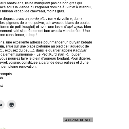
gneaux anatoliens, ils ne manquent pas de bon gras qui
cé sous la viande. Si l’agneau domine à Siirt et à Istanbul,
t le büryan kebabı de chevreau, moins gras.
se déguste avec un
perde pilav
(un « riz voilé », du riz
s, pignons de pin et poivre, cuit avec du blanc de poulet
orme de petit kouglof) et avec une tasse d’
aç
ı
k ayran
bien
èrement salé si parfaitement bon avec la viande rôtie. Une
nne conscience, et hop !
tions, une excellente adresse pour manger un büryan kebabı
onu
, situé sur une place piétonne au pied de l’aqueduc de
.C., excusez du peu…), dans le quartier appelé
Kad
ı
nlar
galement surnommé « Le Petit Kurdistan »). Tout en
 vous pourrez faire le plein d’agneau fondant. Pour digérer,
yrek voisine, constituée à partir de deux églises et d’une
nt en pleine rénovation.
compris.
3h.
bul
4 GRAINS DE SEL
rquie