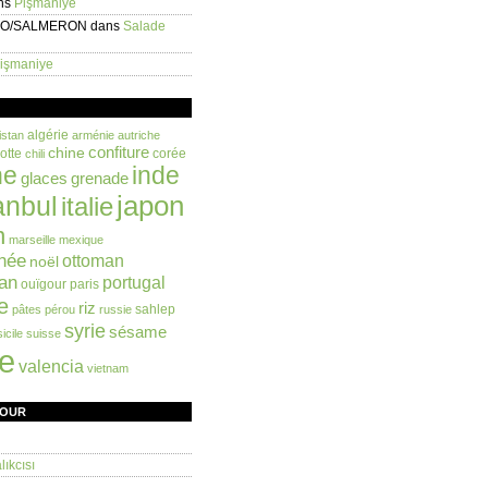
ns
Pişmaniye
EO/SALMERON
dans
Salade
işmaniye
algérie
istan
arménie
autriche
confiture
chine
otte
corée
chili
ne
inde
glaces
grenade
anbul
japon
italie
n
marseille
mexique
née
ottoman
noël
an
portugal
ouïgour
paris
e
riz
sahlep
pâtes
pérou
russie
syrie
sésame
sicile
suisse
ie
valencia
vietnam
FOUR
ıkcısı