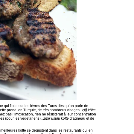
ue qui flotte sur les lèvres des Turcs dès qu’on parle de
ette prend, en Turquie, de très nombreux visages :
çi
ğ
köfte
z pas l’intoxication, rien ne résisterait à leur concentration
ées (pour les végétariens),
Izmir usulü köfte
d’agneau et de
meilleures köfte se dégustent dans les restaurants qui en