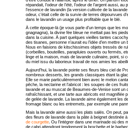
répandait, l’odeur de l’été, l’odeur de l’argent aussi, au 
l’essence de lavandin (la version cultivée de la lavand
odeur, c’était celle de la survie de terres dépourvues d’
dans le lavandin un usage plus profitable que le blé.
À cette époque-là (je vous parle d’un temps que les mo
gnagnagna), la divine fée bleue ne mettait pas les pied
dans la cuisine. À part quelques vieilles tantes cacoch
des tisanes, personne n’aurait eu l’idée d’en mettre un 
Nous en faisions de kitschissimes objets tressés de r
(corbeilles, bouteilles, parapluies ouverts ou fermés, et
linge et la maison, mais de lavande culinaire, point, si 
du miel issu du laborieux travail de nos amies les abeill
Aujourd’hui, la lavande pointe ses fleurs bleu ciel de 
nombreux desserts, les grands classiques étant la gla
Elle se marie particulièrement bien avec le melon cantal
pêche, la nectarine et l’abricot : les soupes de ces frui
lavande et au muscat de Beaumes-de-Venise sont un de
rafraîchissant, et une tarte aux abricots est magnifiée
de gelée de lavande. La lavande aime également les d
fromage blanc ou les entremets, par exemple une panna
Mais la lavande aime aussi les plats salés. On peut, 
des fleurs de lavande dans la pâte à beignet destinée 
de courgette
. Ou l’intégrer dans une marinade où des
de cabri attendront tendrement la brochette et le barbe