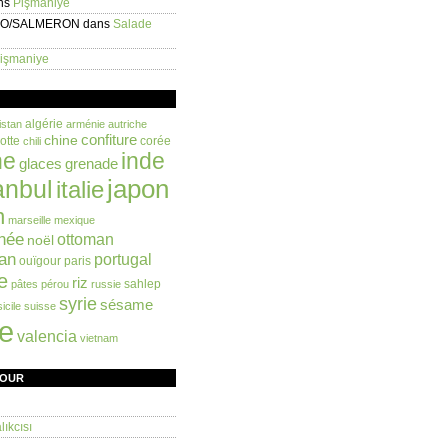
ns
Pişmaniye
EO/SALMERON
dans
Salade
işmaniye
algérie
istan
arménie
autriche
confiture
chine
otte
corée
chili
ne
inde
glaces
grenade
anbul
japon
italie
n
marseille
mexique
née
ottoman
noël
an
portugal
ouïgour
paris
e
riz
sahlep
pâtes
pérou
russie
syrie
sésame
sicile
suisse
ie
valencia
vietnam
FOUR
ıkcısı