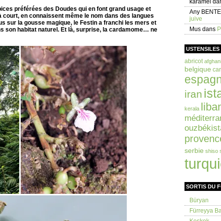
karamel
da
ices préférées des Doudes qui en font grand usage et
Any BENT
r à court, en connaissent même le nom dans des langues
juive
s sur la gousse magique, le Festin a franchi les mers et
Mus
dans
P
ans son habitat naturel. Et là, surprise, la cardamome… ne
USTENSILES
abricot
afghan
belgique
car
espag
ist
iran
liba
kerala
méditerra
ouzbékist
provenc
serbie
shiso
turqu
SORTIS DU 
Büryan
Fürreyya Bal
Keşkek