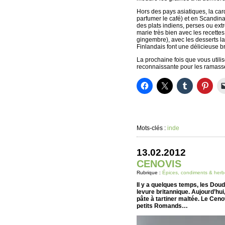
Hors des pays asiatiques, la ca
parfumer le café) et en Scandinav
des plats indiens, perses ou ex
marie très bien avec les recett
gingembre), avec les desserts l
Finlandais font une délicieuse 
La prochaine fois que vous util
reconnaissante pour les ramas
Mots-clés :
inde
13.02.2012
CENOVIS
Rubrique :
Épices, condiments & herb
Il y a quelques temps, les Dou
levure britannique. Aujourd’hui,
pâte à tartiner maltée. Le Ceno
petits Romands…