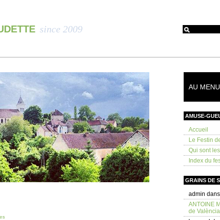
OUDETTE
since 2009
AU MENU 
AMUSE-GUE
Accueil
Le Festin d
Qui sont le
Index du fes
GRAINS DE 
admin
dan
ANTOINE 
de València
es