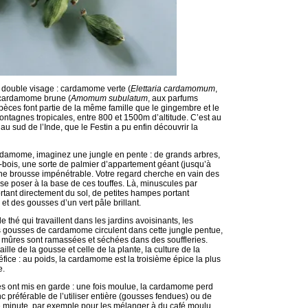
double visage : cardamome verte (
Elettaria cardamomum
,
t cardamome brune (
Amomum subulatum
, aux parfums
èces font partie de la même famille que le gingembre et le
ntagnes tropicales, entre 800 et 1500m d’altitude. C’est au
 sud de l’Inde, que le Festin a pu enfin découvrir la
rdamome, imaginez une jungle en pente : de grands arbres,
s-bois, une sorte de palmier d’appartement géant (jusqu’à
une brousse impénétrable. Votre regard cherche en vain des
se poser à la base de ces touffes. Là, minuscules par
 sortant directement du sol, de petites hampes portant
et des gousses d’un vert pâle brillant.
thé qui travaillent dans les jardins avoisinants, les
s gousses de cardamome circulent dans cette jungle pentue,
s mûres sont ramassées et séchées dans des souffleries.
aille de la gousse et celle de la plante, la culture de la
ice : au poids, la cardamome est la troisième épice la plus
e.
s ont mis en garde : une fois moulue, la cardamome perd
c préférable de l’utiliser entière (gousses fendues) ou de
e minute, par exemple pour les mélanger à du café moulu.