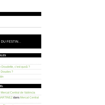
DU FESTIN...
ULES
e Doudette, c’est quoâ ?
s Doudes ?
tin
SEL
s
Mercat Central de València
MARTINEZ
dans
Mercat Central