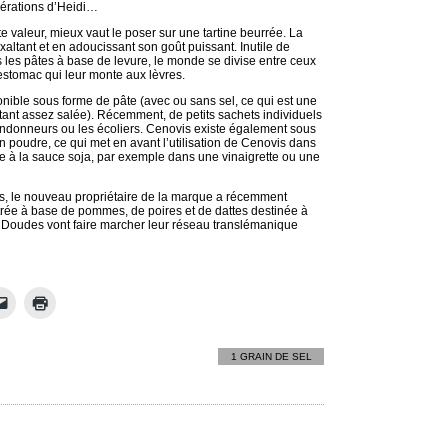
érations d’Heidi…
e valeur, mieux vaut le poser sur une tartine beurrée. La
exaltant et en adoucissant son goût puissant. Inutile de
 les pâtes à base de levure, le monde se divise entre ceux
l’estomac qui leur monte aux lèvres.
onible sous forme de pâte (avec ou sans sel, ce qui est une
tant assez salée). Récemment, de petits sachets individuels
randonneurs ou les écoliers. Cenovis existe également sous
 poudre, ce qui met en avant l’utilisation de Cenovis dans
ve à la sauce soja, par exemple dans une vinaigrette ou une
is, le nouveau propriétaire de la marque a récemment
rée à base de pommes, de poires et de dattes destinée à
Doudes vont faire marcher leur réseau translémanique
1 GRAIN DE SEL