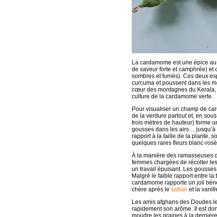
La cardamome est une épice au 
de saveur forte et camphrée) e
sombres et fumés). Ces deux esp
curcuma et poussent dans les mo
cœur des montagnes du Kerala, au
culture de la cardamome verte.
Pour visualiser un champ de ca
de la verdure partout et, en sou
trois mètres de hauteur) forme 
gousses dans les airs… jusqu’à 
rapport à la taille de la plante,
quelques rares fleurs blanc-rosé 
À la manière des ramasseuses de 
femmes chargées de récolter le
un travail épuisant. Les gousse
Malgré le faible rapport entre la t
cardamome rapporte un joli bénéf
chère après le
safran
et la vanill
Les amis afghans des Doudes le
rapidement son arôme. Il est don
moudre les graines à la dernièr