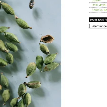
Datlı Maya
Kerebiç / Ka
DANS NOS 
dans
nos
placards