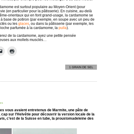
rdamome est surtout populaire au Moyen-Orient (pour
ie (en particulier pour la pâtisserie). En cuisine, au-delà
trême-orientaux qui en font grand-usage, la cardamome se
es à base de potiron (par exemple, en soupe avec un peu de
actés ou les
glaces
, ou dans la pâtisserie (par exemple, les
brioche parfumée à la cardamome, la
pulla
).
iserez de la cardamome, ayez une petite pensée
seuses aux mollets musclés…
1 GRAIN DE SEL
es
des vous avaient entretenus de Marmite, une pâte de
 cap sur l’Helvétie pour découvrir la version locale de la
vis, c’est de la Suisse en tube, la proustomadeleine des