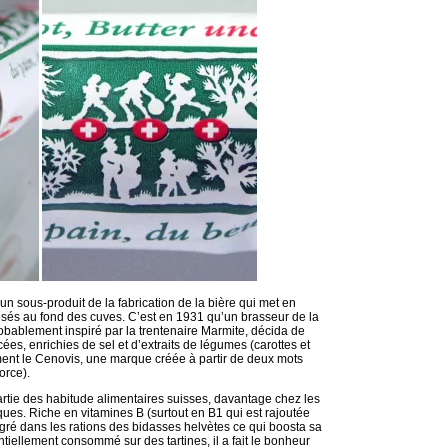
 un sous-produit de la fabrication de la bière qui met en
sés au fond des cuves. C’est en 1931 qu’un brasseur de la
probablement inspiré par la trentenaire Marmite, décida de
ées, enrichies de sel et d’extraits de légumes (carottes et
rment le Cenovis, une marque créée à partir de deux mots
force).
artie des habitude alimentaires suisses, davantage chez les
s. Riche en vitamines B (surtout en B1 qui est rajoutée
intégré dans les rations des bidasses helvètes ce qui boosta sa
ntiellement consommé sur des tartines, il a fait le bonheur