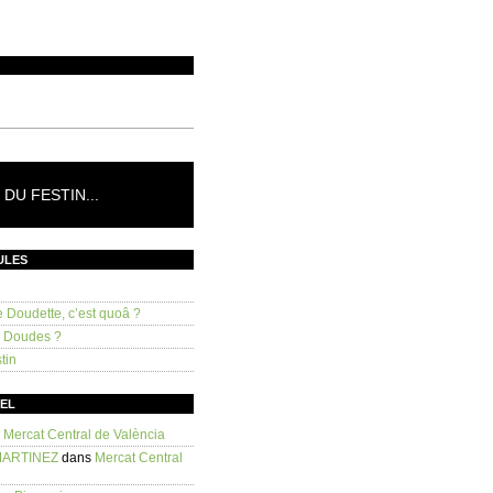
DU FESTIN...
ULES
e Doudette, c’est quoâ ?
s Doudes ?
tin
SEL
s
Mercat Central de València
MARTINEZ
dans
Mercat Central