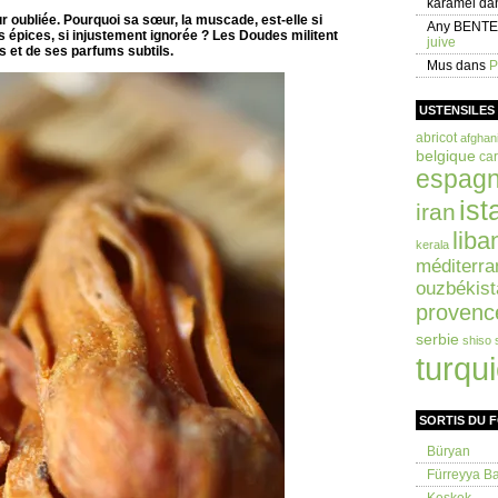
karamel
da
r oubliée. Pourquoi sa sœur, la muscade, est-elle si
Any BENT
des épices, si injustement ignorée ? Les Doudes militent
juive
s et de ses parfums subtils.
Mus
dans
P
USTENSILES
abricot
afghan
belgique
car
espag
ist
iran
liba
kerala
méditerra
ouzbékist
provenc
serbie
shiso
turqu
SORTIS DU 
Büryan
Fürreyya Bal
Keşkek