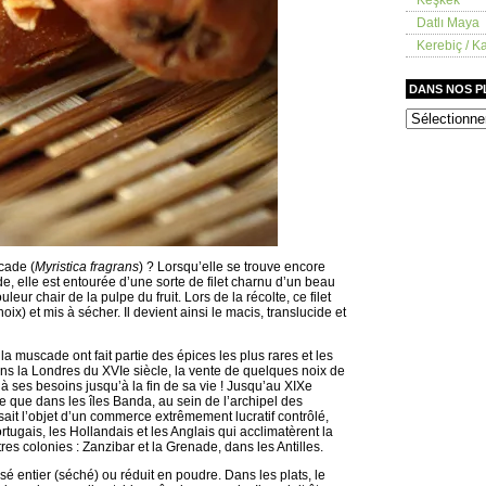
Datlı Maya
Kerebiç / Ka
DANS NOS 
dans
nos
placards
cade (
Myristica fragrans
) ? Lorsqu’elle se trouve encore
nde, elle est entourée d’une sorte de filet charnu d’un beau
uleur chair de la pulpe du fruit. Lors de la récolte, ce filet
oix) et mis à sécher. Il devient ainsi le macis, translucide et
la muscade ont fait partie des épices les plus rares et les
ns la Londres du XVIe siècle, la vente de quelques noix de
 ses besoins jusqu’à la fin de sa vie ! Jusqu’au XIXe
ée que dans les îles Banda, au sein de l’archipel des
sait l’objet d’un commerce extrêmement lucratif contrôlé,
ortugais, les Hollandais et les Anglais qui acclimatèrent la
s colonies : Zanzibar et la Grenade, dans les Antilles.
isé entier (séché) ou réduit en poudre. Dans les plats, le