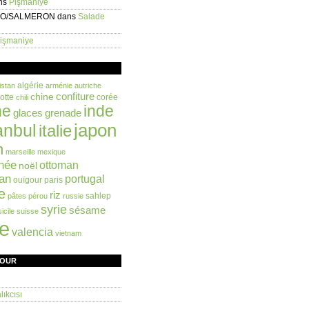
ns
Pişmaniye
EO/SALMERON
dans
Salade
işmaniye
algérie
istan
arménie
autriche
confiture
chine
otte
corée
chili
ne
inde
glaces
grenade
anbul
japon
italie
n
marseille
mexique
née
ottoman
noël
an
portugal
ouïgour
paris
e
riz
sahlep
pâtes
pérou
russie
syrie
sésame
sicile
suisse
ie
valencia
vietnam
FOUR
ıkcısı