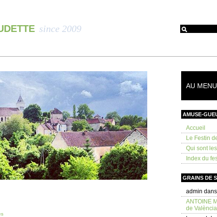
OUDETTE
since 2009
AU MENU 
AMUSE-GUE
Accueil
Le Festin d
Qui sont le
Index du fes
GRAINS DE 
admin
dan
ANTOINE 
de València
es