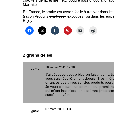
crackers de riz et même… poudre pour chocolat chau
Marmite !
En France, Marmite est assez facile à trouver dans le
(rayon Produits
d’entretien
exotiques) ou dans les épice
Enjoy!
2 grains de sel
18 février 2011
17:38
cathy
J’ai découvert votre blog en faisant un arti
vous suis régulièrement depuis. Très inté
errances gustatives sur des produits peu 
Je vous cite dans un de mes tout premiers 
qui m’ont inspirées ; en espérant (modest
succès du vôtre.
07 mars 2011
11:31
guille