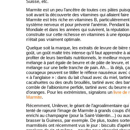
Suisse, etc.
Marmite est un peu l’ancêtre de toutes ces pâtes puisqu
soit avant la découverte des vitamines qui allaient faire
Marmite est très riche en vitamines B, particulièrement
système nerveux et pour prévenir l’anémie. Pendant l
Mondiale et dans les années qui suivirent, la réputatio
construite sur cette richesse en vitamines à une époque
n’était pas vraiment optimale.
Quelque soit la marque, les extraits de levure de bière s
goût, un goût malté très intense qu’il faut apprendre à ai
profiter de leurs bienfaits nutritionnels, le meilleur moy
mélange à part égale de beurre et de pâte de levure, et 
mélange sur une belle tranche de pain. Ah… là déjà, ça
courageux peuvent se titiller le réflexe nauséeux avec 
« à l’anglaise » : dans du lait chaud avec du miel, tarti
cacahuètes ou des œufs brouillés, tartiné avec des ba
comble de l’albionisme perfide, tartiné avec du beurre 
d’oranges. Pour les extrémistes, signalons un
livre de 
Marmite
.
Récemment, Unilever, le géant de l’agroalimentaire qu
tenté de rajeunir l’image de Marmite à grands coups d’é
enrichi au champagne (pour la Saint-Valentin…) ou aux
brasser la Guiness, par exemple. De plus, toutes sort
marmitisés ont récemment vus le jour : biscuits d’apérit