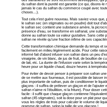
du safran dont la pureté est garantie (ce qui, disons-le 
jamais le cas du safran du commerce coupé avec tout
choses…).
Tout cela n’est guère nouveau. Mais saviez-vous que, p
le safran sec (en stigmates ou en poudre) doit tout d’abo
le safran sec contient une substance amère, la picrocro
présence d’eau, se transforme en safranal, une substa
donne au safran toute sa valeur gustative. Sans cette pé
safran ne révèle qu’une fraction infime de ses capacité
Cette transformation chimique demande du temps et se
facilement en milieu légèrement acide. Pour cette raison
informé fait d’abord infuser son safran dans un peu d’e
vinaigrée, de vin blanc, de jus de fruit, de bouillon de c
de lait, etc. La durée de l’infusion varie selon la tempéra
heure pour un liquide chaud, douze heures à températu
Pour éviter de devoir penser à préparer son safran un
de se mettre aux fourneaux, il est possible de laisser i
plus importante de safran, puis de conditionner le liqui
glaçons : il suffira de prélever un glaçon et de l’ajouter 
safran n’aime ni l’ébullition, ni la friture). Pour doser cet
facile : il suffit que chaque glaçon contienne l’équival
safran (45 stigmates), soit la dose pour un plat pour q
vous les règles de trois pour calculer le volume de liqu
gramme de safran, selon la taille de vos glaçons !