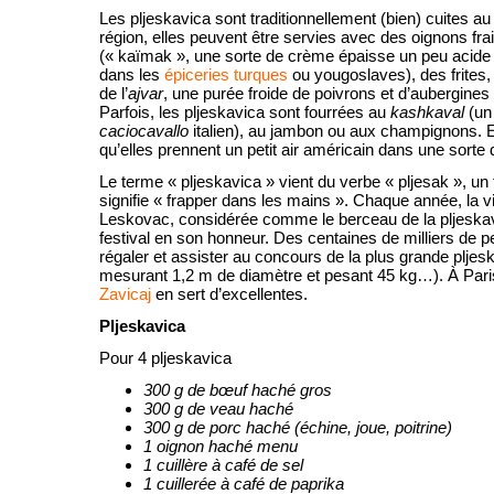
Les pljeskavica sont traditionnellement (bien) cuites a
région, elles peuvent être servies avec des oignons fra
(« kaïmak », une sorte de crème épaisse un peu acide 
dans les
épiceries turques
ou yougoslaves), des frites
de l’
ajvar
, une purée froide de poivrons et d’aubergines 
Parfois, les pljeskavica sont fourrées au
kashkaval
(un 
caciocavallo
italien), au jambon ou aux champignons. Enf
qu’elles prennent un petit air américain dans une sorte d
Le terme « pljeskavica » vient du verbe « pljesak », un 
signifie « frapper dans les mains ». Chaque année, la vi
Leskovac, considérée comme le berceau de la pljeskav
festival en son honneur. Des centaines de milliers de 
régaler et assister au concours de la plus grande pljesk
mesurant 1,2 m de diamètre et pesant 45 kg…). À Pari
Zavicaj
e
n sert d’excellentes.
Pljeskavica
Pour 4 pljeskavica
300 g de bœuf haché gros
300 g de veau haché
300 g de porc haché (échine, joue, poitrine)
1 oignon haché menu
1 cuillère à café de sel
1 cuillerée à café de paprika