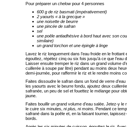
Pour préparer un
chelow
pour 4 personnes
600 g de riz basmati (impérativement)
2 yaourts « à la grecque »
une noisette de beurre
une pincée de safran
sel
une poêle antiadhésive à bord haut avec son cou
similaire)
un grand torchon et une épingle à linge
Lavez le riz longuement dans l’eau froide en le frottant e
égouttez, répétez cinq ou six fois jusqu’à ce que l’eau d
Laisser ensuite tremper le riz dans un grand volume d’
cuillerée à soupe par litre) pendant au moins deux heu
demi-journée, pour raffermir le riz et le rendre moins col
Faites dissoudre le safran dans un fond de verre d’eau
les yaourts avec le beurre fondu, ajoutez deux cuilleré
safranée, un peu de sel et fouettez le mélange pour obt
jaune.
Faites bouillir un grand volume d’eau salée. Jetez-y le r
le cuire six minutes,
ni plus, ni moins
. Pendant ce temp
safrané dans la poêle et, en la faisant tourner, tapissez-
bords.
Après les six minutes de cuisson, égouttez le riz. Avec