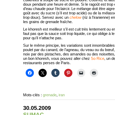
doux pendant une heure et demie. Si le ragoût est trop 
d’eau chaude pour l’éclaircir. Le mélange doit être aigr
goût avec du sucre (s’il est trop acide) ou de la mélass
trop doux). Servez avec un
chelow
(riz à l’iranienne) e
les grains de grenade fraîche.
Le khoresh est meilleur s’il est cuit très lentement ou en
faut pas que la sauce soit trop liquide, ce qui oblige à le
pour qu’il n’attache pas.
Sur le même principe, les variations sont innombrables
poulet par du canard, de l’agneau, du veau ou du bœuf,
noix par des pistaches, des amandes ou des noisettes,
un bon khoresh, vous pouvez aller chez
So Rice
, un d
restaurants perses de Paris.
Mots-clés :
grenade
,
iran
30.05.2009
SUMAC