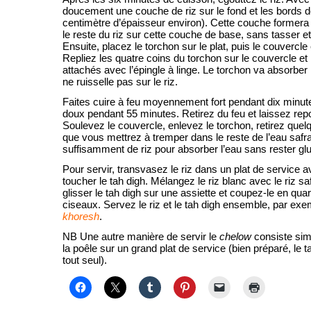
doucement une couche de riz sur le fond et les bords d
centimètre d’épaisseur environ). Cette couche formera 
le reste du riz sur cette couche de base, sans tasser e
Ensuite, placez le torchon sur le plat, puis le couvercle
Repliez les quatre coins du torchon sur le couvercle et
attachés avec l’épingle à linge. Le torchon va absorber 
ne ruisselle pas sur le riz.
Faites cuire à feu moyennement fort pendant dix minute
doux pendant 55 minutes. Retirez du feu et laissez rep
Soulevez le couvercle, enlevez le torchon, retirez quelq
que vous mettrez à tremper dans le reste de l’eau safran
suffisamment de riz pour absorber l’eau sans rester glu
Pour servir, transvasez le riz dans un plat de service a
toucher le tah digh. Mélangez le riz blanc avec le riz sa
glisser le tah digh sur une assiette et coupez-le en qua
ciseaux. Servez le riz et le tah digh ensemble, par ex
khoresh
.
NB Une autre manière de servir le
chelow
consiste sim
la poêle sur un grand plat de service (bien préparé, le t
tout seul).