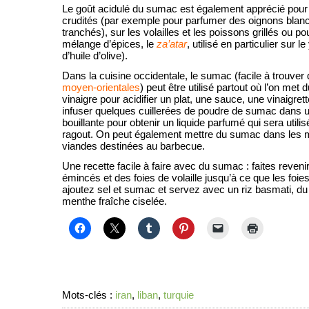
Le goût acidulé du sumac est également apprécié pour 
crudités (par exemple pour parfumer des oignons blan
tranchés), sur les volailles et les poissons grillés ou p
mélange d’épices, le
za’atar
, utilisé en particulier sur 
d’huile d’olive).
Dans la cuisine occidentale, le sumac (facile à trouver
moyen-orientales
) peut être utilisé partout où l’on met 
vinaigre pour acidifier un plat, une sauce, une vinaigrett
infuser quelques cuillerées de poudre de sumac dans u
bouillante pour obtenir un liquide parfumé qui sera utili
ragout. On peut également mettre du sumac dans les 
viandes destinées au barbecue.
Une recette facile à faire avec du sumac : faites reven
émincés et des foies de volaille jusqu’à ce que les foie
ajoutez sel et sumac et servez avec un riz basmati, du 
menthe fraîche ciselée.
Mots-clés :
iran
,
liban
,
turquie