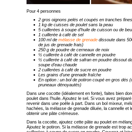
Pour 4 personnes
2 gros oignons pelés et coupés en tranches fine
1 kg de cuisses de poulet sans la peau
5 cuillerées à soupe d’huile de cuisson ou de beu
1 cuillerée à café de sel
100 ml de
mélasse de grenade
dissoute dans 50
de jus de grenade frais)
250 g de poudre de cerneaux de noix
½ cuillerée à café de cannelle en poudre
½ cuillerée à café de safran en poudre dissout da
soupe d’eau chaude
2 cuillerées à café de sucre en poudre
Les grains d’une grenade fraîche
En option : un bol de potiron coupé en gros dés (
pruneaux dénoyautés)
Dans une cocotte (idéalement en fonte), faites bien dore
poulet dans l’huile. Ajoutez le sel. Si vous avez préparé 
revenir dans une poêle à part. Dans un bol mixeur, mél
hachées, la mélasse de grenade diluée, la cannelle et le
obtenir une pâte crémeuse.
Dans la cocotte, ajoutez cette pâte au poulet en méla
Ajoutez le potiron. Si la mélasse de grenade est trop ac
cuillerées à soupe de sucre en poudre. Couvrez et laiss