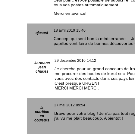
Seul point: est-ce possible de subscrire, 
tous vos postes automatiquement.
Merci en avance!
18 avril 2010
15:40
ojosasi
Concept qui sent bon la méditerranée… J
papilles vont faire de bonnes découvertes 
29 décembre 2010
14:12
karmann
jean
Je cherche pour un grand concours de fr
charles
me procurer des boules de kurut sec. Pou
vous avez des contacts dans ces pays loin
C’est presque URGENT.
MERCI MERCI MERCI.
27 mai 2012
09:54
la
nutrition
Bravo pour votre blog ! Je n’ai pas tout r
en
j’ai vu me plaît beaucoup. A bientôt !
couleurs