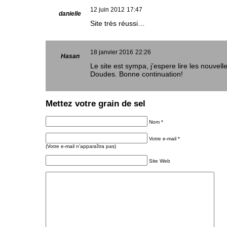
12 juin 2012
17:47
danielle
Site très réussi…
18 janvier 2016
22:26
Hasan
Le site est sympa, j’espere lire les nouvel
Doudes. Bonne continuation!
Mettez votre grain de sel
Nom *
Votre e-mail *
(Votre e-mail n'apparaîtra pas)
Site Web