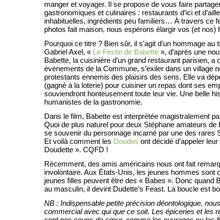
manger et voyager. Il se propose de vous faire partag
gastronomiques et culinaires : restaurants d’ici et d’aill
inhabituelles, ingrédients peu familiers… À travers ce f
photos fait maison, nous espérons élargir vos (et nos) h
Pourquoi ce titre ? Bien sûr, il s’agit d’un hommage au 
Gabriel Axel, «
Le Festin de Babette
», d’après une nou
Babette, la cuisinière d’un grand restaurant parisien, a 
événements de la Commune, s’exiler dans un village n
protestants ennemis des plaisirs des sens. Elle va dép
(gagné à la loterie) pour cuisiner un repas dont ses e
souviendront honteusement toute leur vie. Une belle his
humanistes de la gastronomie.
Dans le film, Babette est interprétée magistralement p
Quoi de plus naturel pour deux Stéphane amateurs de
se souvenir du personnage incarné par une des rares 
Et voilà comment les
Doudes
ont décidé d’appeler leur
Doudette ». CQFD !
Récemment, des amis américains nous ont fait remarq
involontaire. Aux États-Unis, les jeunes hommes sont 
jeunes filles peuvent être des « Babes ». Donc quand 
au masculin, il devint Dudette’s Feast. La boucle est bo
NB : Indispensable petite précision déontologique, nou
commercial avec qui que ce soit. Les épiceries et les 
sont nos coups de cœur, comme les ouvrages ou les f