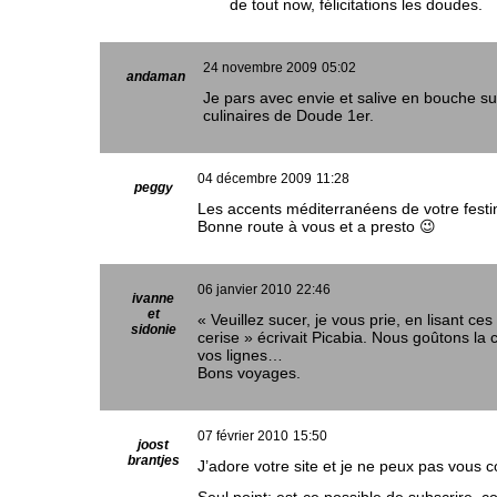
de tout now, félicitations les doudes.
24 novembre 2009
05:02
andaman
Je pars avec envie et salive en bouche su
culinaires de Doude 1er.
04 décembre 2009
11:28
peggy
Les accents méditerranéens de votre festin
Bonne route à vous et a presto 😉
06 janvier 2010
22:46
ivanne
et
« Veuillez sucer, je vous prie, en lisant ces 
sidonie
cerise » écrivait Picabia. Nous goûtons la 
vos lignes…
Bons voyages.
07 février 2010
15:50
joost
brantjes
J’adore votre site et je ne peux pas vous 