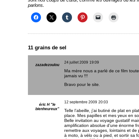
parlons.
11 grains de sel
24 juillet 2009
19:09
zazadezoulou
Ma mère nous a parlé de ce film toute s
jamais vu !!!
Bravo pour le site.
12 septembre 2009
20:03
éric H "le
bienheureux"
Telle l’abeille, j’ai butiné de plat en pl
place. Mes papilles et mes yeux en son
Belle invitation au voyage gustatif ma
amplification absolue d’une énorme frus
remettre aux voyages, lointains et de 
à moto, à vélo ou à pied, et sortir sa 