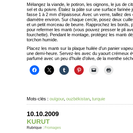
Mélangez la viande, le potiron, les oignons, le jus de c
sel et du poivre. Étalez la pâte sur une surface farinée 
fasse 1 à 2 mm d’épaisseur. Avec un verre, taillez des
diamètre environ. Sur chaque cercle, posez deux cuill
et un petit morceau de beurre. Rapprochez les bords, pi
pour refermer les mantı (vous pouvez presser le pli ave
fourchette). Pendant le montage, protégez les mantı dé
torchon humide.
Placez les mantı sur la plaque huilée d’un panier vapeur 
une demi-heure. Servez-les avec du yaourt crémeux é
parfumé avec un peu d’huile d’olive, de la menthe séc
Mots-clés :
ouïgour
,
ouzbékistan
,
turquie
10.10.2009
KURUT
Rubrique :
Fromages