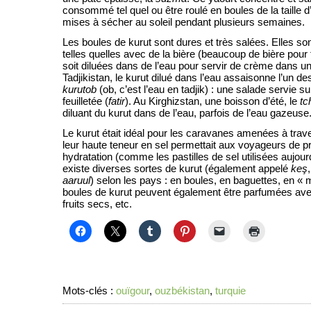
consommé tel quel ou être roulé en boules de la taille d’
mises à sécher au soleil pendant plusieurs semaines.
Les boules de kurut sont dures et très salées. Elles son
telles quelles avec de la bière (beaucoup de bière pour f
soit diluées dans de l’eau pour servir de crème dans un
Tadjikistan, le kurut dilué dans l’eau assaisonne l’un de
kurutob
(ob, c’est l’eau en tadjik) : une salade servie s
feuilletée (
fatir
). Au Kirghizstan, une boisson d’été, le
tc
diluant du kurut dans de l’eau, parfois de l’eau gazeuse
Le kurut était idéal pour les caravanes amenées à trav
leur haute teneur en sel permettait aux voyageurs de p
hydratation (comme les pastilles de sel utilisées aujourd’
existe diverses sortes de kurut (également appelé
ke
ş
aaruul
) selon les pays : en boules, en baguettes, en « m
boules de kurut peuvent également être parfumées av
fruits secs, etc.
Mots-clés :
ouïgour
,
ouzbékistan
,
turquie