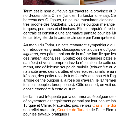
Tarim est le nom du fleuve qui traverse la province du X
nord-ouest de la Chine (l’ancien Turkestan oriental). Ce
berceau des Ouïgours, un peuple musulman d’origine t
très proche des Ouzbeks. La cuisine ouïgour mélange 
turques, persanes et chinoises. Elle est réputée être la
centrale et constitue une alternative parfaite pour le
tenus éloignés de la cuisine chinoise par l’omniprésent
Au menu du Tarim, un petit restaurant sympathique du
on retrouve les grands classiques de la cuisine ouïgour e
laghman
, ces pâtes maison de la même famille que le
des
ramen
japonaises. Goûtez ces délicieuses pâtes 
sautées) et vous comprendrez la réputation de cette c
menu, une délicieuse soupe de raviolis (
tchurtchur
ou
riz sauté avec des carottes et des épices, similaire au
kébabs, des petits raviolis frits fourrés au chou et à l’a
arrosé de thé ouïgour à la rose ou d’ayran (le lait fer
tous les peuples turcophones). Côté dessert, on voit qu’i
chose étrangère à cette culture…
Le Tarim est fréquenté par la communauté ouïgour de Pa
dépaysement est également garanti par leur beauté inha
Turquie et Chine. N’attendez pas, relisez
Oasis interdit
son reflet masculin,
Courrier de Tartarie
de Peter Flemin
pour les travaux pratiques !