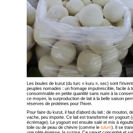
Les boules de kurut (du turc « kuru », sec) sont l’inven
peuples nomades : un fromage imputrescible, facile à t
consommable en petite quantité sans nuire à la conserv
ce moyen, la surproduction de lait à la belle saison per
réserves de protéines pour l’hiver.
Pour faire du kurut, il faut d’abord du lait : de mouton, 
vache, peu importe. Ce lait est transformé en yogourt 
écrémage). Le yogourt est ensuite salé et mis à égout
toile ou de peau de chèvre (comme le
tulum
). Il se tra
une pâte épaisse, la
suzma
. Ce yaourt concentré et sal