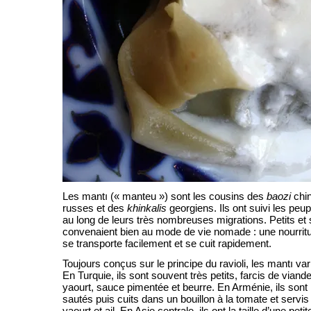
Les mantı (« manteu ») sont les cousins des
baozi
chin
russes et des
khinkalis
georgiens. Ils ont suivi les peu
au long de leurs très nombreuses migrations. Petits et 
convenaient bien au mode de vie nomade : une nourritu
se transporte facilement et se cuit rapidement.
Toujours conçus sur le principe du ravioli, les mantı var
En Turquie, ils sont souvent très petits, farcis de viand
yaourt, sauce pimentée et beurre. En Arménie, ils sont
sautés puis cuits dans un bouillon à la tomate et serv
yaourt et ail. En Asie centrale, ils ont la taille d’une peti