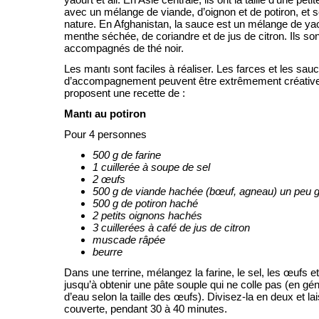
avec un mélange de viande, d’oignon et de potiron, et 
nature. En Afghanistan, la sauce est un mélange de yaour
menthe séchée, de coriandre et de jus de citron. Ils s
accompagnés de thé noir.
Les mantı sont faciles à réaliser. Les farces et les sau
d’accompagnement peuvent être extrêmement créativ
proposent une recette de
:
Mantı au potiron
Pour 4 personnes
500 g de farine
1 cuillerée à soupe de sel
2 œufs
500 g de viande hachée (bœuf, agneau) un peu 
500 g de potiron haché
2 petits oignons hachés
3 cuillerées à café de jus de citron
muscade râpée
beurre
Dans une terrine, mélangez la farine, le sel, les œufs et
jusqu’à obtenir une pâte souple qui ne colle pas (en gé
d’eau selon la taille des œufs). Divisez-la en deux et la
couverte, pendant 30 à 40 minutes.