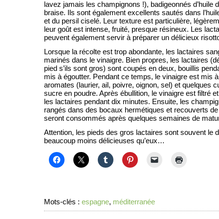
lavez jamais les champignons !), badigeonnés d’huile d’ol
braise. Ils sont également excellents sautés dans l’huile 
et du persil ciselé. Leur texture est particulière, légère
leur goût est intense, fruité, presque résineux. Les lac
peuvent également servir à préparer un délicieux risott
Lorsque la récolte est trop abondante, les lactaires sa
marinés dans le vinaigre. Bien propres, les lactaires (
pied s’ils sont gros) sont coupés en deux, bouillis pend
mis à égoutter. Pendant ce temps, le vinaigre est mis à 
aromates (laurier, ail, poivre, oignon, sel) et quelques 
sucre en poudre. Après ébullition, le vinaigre est filtré e
les lactaires pendant dix minutes. Ensuite, les champi
rangés dans des bocaux hermétiques et recouverts de vi
seront consommés après quelques semaines de matur
Attention, les pieds des gros lactaires sont souvent le 
beaucoup moins délicieuses qu’eux…
Mots-clés :
espagne
,
méditerranée