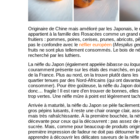
Originaire de Chine mais amélioré par les Japonais, le 
appartient à la famille des Rosacées comme un grand
fruitiers : pommes, poires, cerises, prunes, abricots, pê
pas le confondre avec le
néflier européen
(
Mespilus ge
fruits ne sont plus tellement consommés. Le bois de né
recherché par les luthiers.
La nèfle du Japon (également appelée
bibasse
ou
loqu
couramment présente sur les étals des marchés, en par
de la France. Plus au nord, on la trouve plutôt dans les 
quartier tenues par des Nord-Africains (qui ont davanta
consommer). Pour être goûteuse, la nèfle du Japon doit
donc… fragile ! Il est rare d’en trouver de bonnes, elles
trop vertes. Une nèfle mûre à point est légèrement tac
Arrivée à maturité, la nèfle du Japon se pèle facilement
gros pépins luisants, il reste une chair orange clair, as
mais très rafraîchissante. À la première bouchée, la n
décevante pour ceux qui la découvrent : pas assez de
sucrée. Mais, comme pour beaucoup de produits origin
première impression de fadeur ne doit pas détourner le 
apprendre à découvrir les délicates saveurs de la nèf