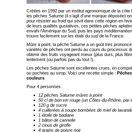
Créées en 1992 par un institut agronomique de la côte 
les pêches Saturne (il s’agit d’une marque déposée) o
pour résister au froid qui sévit dans cette région en hiver.
de leurs qualités gustatives, ces petites pêches aplatie
envahi l’Amérique du Sud, puis les pays méditerranéens
trouve facilement sur les étals du sud de la France.
Mûre à point, la pêche Saturne a un goût très prononcé
variétés de pêches ont perdu au cours du processus de
obtenir des fruits voyageant mieux (plus durs, plus fibr
lentement (ou parfois pas du tout !).
Les pêches Saturne sont excellentes crues, en compot
ou pochées au sirop. Voici une recette simple :
Pêches
couleurs
Pour 4 personnes
12 pêches Saturne mûres à point
50 cl de bon vin rouge (un Côtes-du-Rhône, par
120 g de sucre
4 cuillerées à soupe bombées de miel de lavand
1 étoile de badiane
1 bâton de cannelle
2 clous de girofle
4 grains de poivre noir