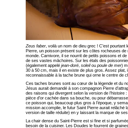
Zeus faber
, voilà un nom de dieu grec ! C’est pourtant l
Pierre, un poisson présent sur les côtes rocheuses 
monde. Carnivore, il se nourrit de petits poissons et de
de ses vastes mâchoires. Sur les étals des poissonnier
(également appelé
jean-doré
,
soleil
ou
poule de mer
) m
30 à 50 cm, mais il en existe de plus gros. Assez plat, 
reconnaissable à la tache brune qui orne le centre de 
Ces taches brunes sont au cœur de la légende et du no
Jésus aurait demandé à son compagnon Pierre d’attra
des raisons qui divergent selon la version de l’histoire 
pièce d’or cachée dans sa bouche, ou pour débarrasse
ce poisson qui, beaucoup plus gros à l’époque, y semait
mission accomplie, le futur Saint Pierre aurait relâché 
version de taille réduite) en y laissant la marque de se
La chair dense du Saint-Pierre est si fine et si parfumée
besoin de la cuisiner. Les Doudes le fourrent de graines