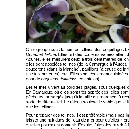
On regroupe sous le nom de tellines des coquillages b
Donax
et
Tellina
. Elles ont des couleurs variées allant 
Adultes, elles mesurent deux à trois centimètres de lon
elles sont appelées tellines (de la Camargue à l’Aude),
doucerons (dans la Manche), papillons (à cause de la f
une fois ouvertes), etc. Elles sont également cuisinée
nom de
coquinas
(
tallarinas
en catalan).
Les tellines vivent au bord des plages, sous quelques 
En Camargue, où elles sont très appréciées, elles sont
pêcheurs immergés jusqu’à la taille qui marchent à recu
sorte de râteau-filet. Le râteau soulève le sable que le fil
que les tellines.
Pour préparer des tellines, il est préférable (mais pas 
laisser une nuit dans de l’eau de mer pour qu’elles « cr
qu’elles pourraient contenir. Ensuite, faites-les ouvrir à