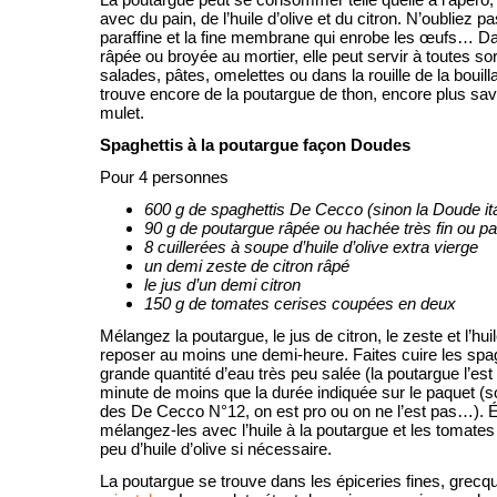
avec du pain, de l’huile d’olive et du citron. N’oubliez pa
paraffine et la fine membrane qui enrobe les œufs… Dan
râpée ou broyée au mortier, elle peut servir à toutes sor
salades, pâtes, omelettes ou dans la rouille de la bouill
trouve encore de la poutargue de thon, encore plus sa
mulet.
Spaghettis à la poutargue façon Doudes
Pour 4 personnes
600 g de spaghettis De Cecco (sinon la Doude it
90 g de poutargue râpée ou hachée très fin ou p
8 cuillerées à soupe d’huile d’olive extra vierge
un demi zeste de citron râpé
le jus d’un demi citron
150 g de tomates cerises coupées en deux
Mélangez la poutargue, le jus de citron, le zeste et l’huil
reposer au moins une demi-heure. Faites cuire les spa
grande quantité d’eau très peu salée (la poutargue l’es
minute de moins que la durée indiquée sur le paquet (s
des De Cecco N°12, on est pro ou on ne l’est pas…). É
mélangez-les avec l’huile à la poutargue et les tomates
peu d’huile d’olive si nécessaire.
La poutargue se trouve dans les épiceries fines, grec