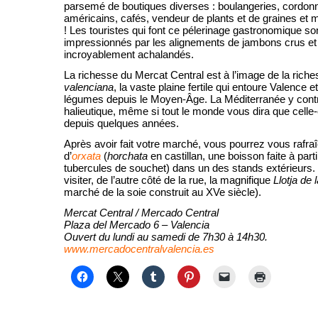
parsemé de boutiques diverses : boulangeries, cordonn
américains, cafés, vendeur de plants et de graines et
! Les touristes qui font ce pélerinage gastronomique so
impressionnés par les alignements de jambons crus et 
incroyablement achalandés.
La richesse du Mercat Central est à l’image de la rich
valenciana
, la vaste plaine fertile qui entoure Valence et 
légumes depuis le Moyen-Âge. La Méditerranée y contr
halieutique, même si tout le monde vous dira que celle-
depuis quelques années.
Après avoir fait votre marché, vous pourrez vous rafraî
d’
orxata
(
horchata
en castillan, une boisson faite à part
tubercules de souchet) dans un des stands extérieurs. 
visiter, de l’autre côté de la rue, la magnifique
Llotja de 
marché de la soie construit au XVe siècle).
Mercat Central / Mercado Central
Plaza del Mercado 6 – Valencia
Ouvert du lundi au samedi de 7h30 à 14h30.
www.mercadocentralvalencia.es