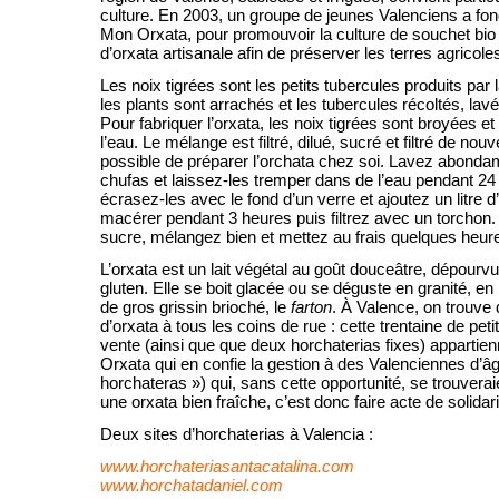
culture. En 2003, un groupe de jeunes Valenciens a fon
Mon Orxata, pour promouvoir la culture de souchet bi
d’orxata artisanale afin de préserver les terres agricol
Les noix tigrées sont les petits tubercules produits par 
les plants sont arrachés et les tubercules récoltés, lav
Pour fabriquer l’orxata, les noix tigrées sont broyées 
l’eau. Le mélange est filtré, dilué, sucré et filtré de nou
possible de préparer l’orchata chez soi. Lavez abond
chufas et laissez-les tremper dans de l’eau pendant 24
écrasez-les avec le fond d’un verre et ajoutez un litre 
macérer pendant 3 heures puis filtrez avec un torchon.
sucre, mélangez bien et mettez au frais quelques heur
L’orxata est un lait végétal au goût douceâtre, dépourv
gluten. Elle se boit glacée ou se déguste en granité, e
de gros grissin brioché, le
farton
. À Valence, on trouv
d’orxata à tous les coins de rue : cette trentaine de peti
vente (ainsi que que deux horchaterias fixes) appartie
Orxata qui en confie la gestion à des Valenciennes d’â
horchateras ») qui, sans cette opportunité, se trouvera
une orxata bien fraîche, c’est donc faire acte de solidari
Deux sites d’horchaterias à Valencia :
www.horchateriasantacatalina.com
www.horchatadaniel.com