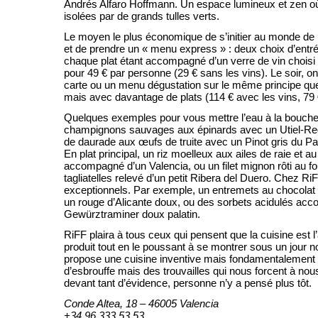
Andrés Alfaro Hoffmann. Un espace lumineux et zen où
isolées par de grands tulles verts.
Le moyen le plus économique de s’initier au monde de 
et de prendre un « menu express » : deux choix d’entrée
chaque plat étant accompagné d’un verre de vin choisi pa
pour 49 € par personne (29 € sans les vins). Le soir, on 
carte ou un menu dégustation sur le même principe qu
mais avec davantage de plats (114 € avec les vins, 79 
Quelques exemples pour vous mettre l’eau à la bouche
champignons sauvages aux épinards avec un Utiel-Req
de daurade aux œufs de truite avec un Pinot gris du Pa
En plat principal, un riz moelleux aux ailes de raie et a
accompagné d’un Valencia, ou un filet mignon rôti au fou
tagliatelles relevé d’un petit Ribera del Duero. Chez Ri
exceptionnels. Par exemple, un entremets au chocolat 
un rouge d’Alicante doux, ou des sorbets acidulés ac
Gewürztraminer doux palatin.
RiFF plaira à tous ceux qui pensent que la cuisine est l’
produit tout en le poussant à se montrer sous un jour 
propose une cuisine inventive mais fondamentalement
d’esbrouffe mais des trouvailles qui nous forcent à no
devant tant d’évidence, personne n’y a pensé plus tôt.
Conde Altea, 18 – 46005 Valencia
+34 96 333 53 53