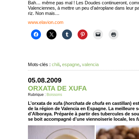
Bah… même pas mal ! Les Doudes continueront, comme
Valenciennes, à mettre un peu d’aéroplane dans leur paë
riz. Non mais…
www.elavion.com
Mots-clés :
chili
,
espagne
,
valencia
05.08.2009
ORXATA DE XUFA
Rubrique :
Boissons
L’orxata de xufa (
horchata de chufa
en castillan) es
de la région de Valencia en Espagne. La meilleure ser
d’Alboraya. Préparée à partir des tubercules de souc
se boit accompagné d’une viennoiserie locale, les
f