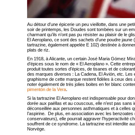
Au détour d’une épicerie un peu vieillotte, dans une peti
soir de printemps, les Doudes sont tombées sur un emb
charmant qu’ils n’ont pas pu résister au plaisir de le gli
El Aeroplano, ce sont des sachets d’une poudre jaune (f
tartrazine, également appelée E 102) destinée à donner
plats de riz.
En 1918, à Alicante, un certain José Maria Gómez Mira
d’épices sous le nom de « El Aeroplano ». Cette entrepr
produit toutes sortes d’épices, de tisanes et de coloran
des marques diverses : La Cadena, El Avión, etc. Les 
graphisme de cette marque restent fidèles à ceux des 
noter également de très jolies boites en fer blanc conten
pimentón de la Vera
.
Si la tartrazine El Aeroplano est indispensable pour don
dorée aux paëllas et au couscous, elle n’est pas sans i
déconseillée aux personnes asthmatiques et à celles qu
l’aspirine. De plus, en association avec les benzoates
conservateurs), elle pourrait aggraver l’hyperactivité ch
souffrent de ce syndrome. La tartrazine est interdite au
Norvège.