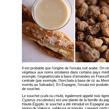
Il est probable que l’origine de l’orxata soit arabe. On re
végétaux aux noms similaires dans certains pays médi
exemple, l’
orgeat/orzata
à base d’amandes en France/It
centrale (par exemple, l’
horchata
à base de riz au Mexi
morrito au Salvador). En Espagne, l’orxata est produite 
de souchet.
Le souchet (
xufa
ou
chufa
, également appelé noix tigr
Cyperus esculentus
) est une plante de la famille du pa
Haute-Égypte, le souchet a été introduit en Espagne pa
région de Valence, sableuse et irriguée, convient parti