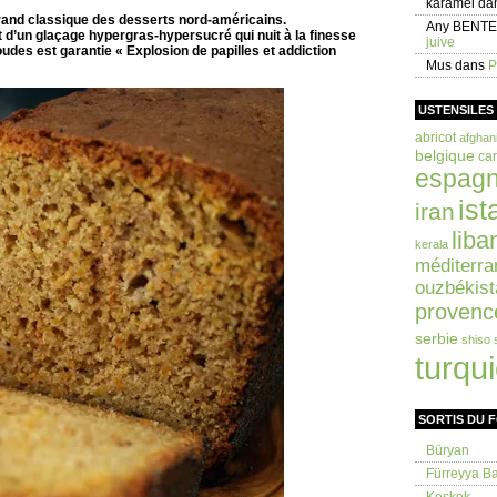
karamel
da
rand classique des desserts nord-américains.
Any BENT
t d’un glaçage hypergras-hypersucré qui nuit à la finesse
juive
udes est garantie « Explosion de papilles et addiction
Mus
dans
P
USTENSILES
abricot
afghan
belgique
car
espag
ist
iran
liba
kerala
méditerra
ouzbékist
provenc
serbie
shiso
turqu
SORTIS DU 
Büryan
Fürreyya Bal
Keşkek