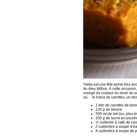
Yalda est une fête perse très anc
du dieu Mithra. À cette occasion
orangé (la couleur du lever du s
ou… le halva de carottes, un dess
1 kilo de carottes de bo
120 g de beurre
500 ml de lait (ou, plus 
100 g de sucre en poudr
½ cuillerée à café de c
2 cuillerées à soupe d’e
4 cuillerées à soupe de p