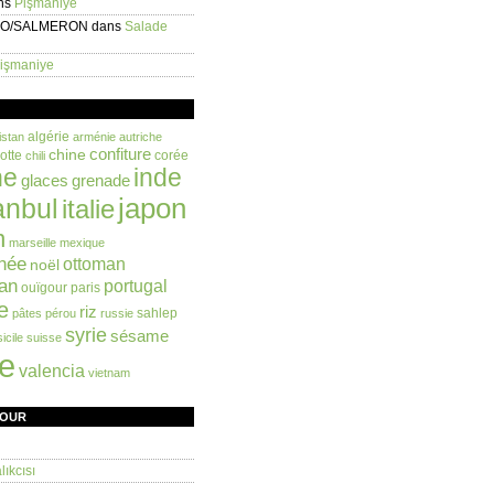
ns
Pişmaniye
EO/SALMERON
dans
Salade
işmaniye
algérie
istan
arménie
autriche
confiture
chine
otte
corée
chili
ne
inde
glaces
grenade
anbul
japon
italie
n
marseille
mexique
née
ottoman
noël
an
portugal
ouïgour
paris
e
riz
sahlep
pâtes
pérou
russie
syrie
sésame
sicile
suisse
ie
valencia
vietnam
FOUR
ıkcısı