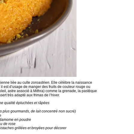
ienne liée au culte zoroastrien. Elle célèbre la naissance
, il est d’usage de manger des fruits de couleur rouge ou
oleil, astre associé à Mithra) comme la grenade, la pastèque
ert très adapté aux frimas de l’hiver.
nne qualité épluchées et râpées
les plus gourmands, de lait concentré non sucré)
e
ardamome en poudre
au de rose
istaches grillées et broyées pour décorer