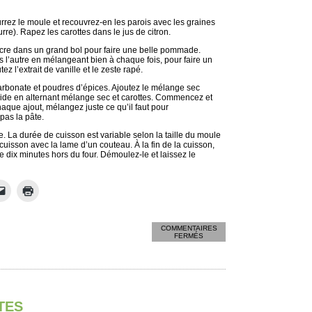
rrez le moule et recouvrez-en les parois avec les graines
urre). Rapez les carottes dans le jus de citron.
cre dans un grand bol pour faire une belle pommade.
s l’autre en mélangeant bien à chaque fois, pour faire un
 l’extrait de vanille et le zeste rapé.
carbonate et poudres d’épices. Ajoutez le mélange sec
liquide en alternant mélange sec et carottes. Commencez et
haque ajout, mélangez juste ce qu’il faut pour
pas la pâte.
 La durée de cuisson est variable selon la taille du moule
 cuisson avec la lame d’un couteau. À la fin de la cuisson,
 dix minutes hors du four. Démoulez-le et laissez le
COMMENTAIRES
SUR
FERMÉS
CARROT
CAKE
TES