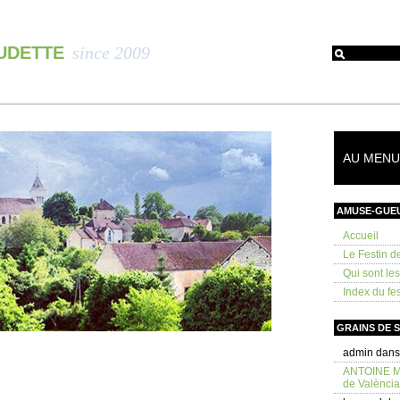
OUDETTE
since 2009
AU MENU 
AMUSE-GUE
Accueil
Le Festin d
Qui sont le
Index du fes
GRAINS DE 
admin
dan
ANTOINE 
de València