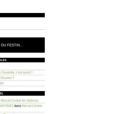
DU FESTIN...
ULES
e Doudette, c’est quoâ ?
s Doudes ?
tin
SEL
s
Mercat Central de València
MARTINEZ
dans
Mercat Central