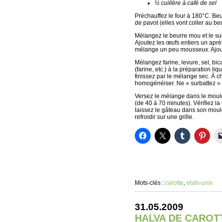
½ cuillère à café de sel
Préchauffez le four à 180°C. Beu
de pavot (elles vont coller au be
Mélangez le beurre mou et le su
Ajoutez les œufs entiers un aprè
mélange un peu mousseux. Ajoutez
Mélangez farine, levure, sel, bi
(farine, etc.) à la préparation 
finissez par le mélange sec. À c
homogénéiser. Ne « surbattez » 
Versez le mélange dans le moule.
(de 40 à 70 minutes). Vérifiez la
laissez le gâteau dans son moule
refroidir sur une grille.
Mots-clés :
carotte
,
etats-unis
31.05.2009
HALVA DE CAROT