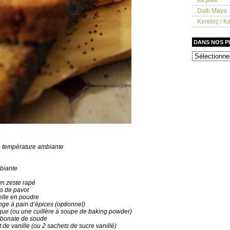
Datlı Maya
Kerebiç / Ka
DANS NOS 
dans
nos
placards
à température ambiante
biante
 un zeste rapé
s de pavot
elle en poudre
nge à pain d’épices (optionnel)
que (ou une cuillère à soupe de baking powder)
arbonate de soude
it de vanille (ou 2 sachets de sucre vanillé)