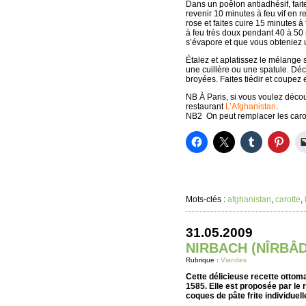
Dans un poêlon antiadhésif, faite
revenir 10 minutes à feu vif en r
rose et faites cuire 15 minutes à
à feu très doux pendant 40 à 50
s’évapore et que vous obteniez 
Étalez et aplatissez le mélange 
une cuillère ou une spatule. Dé
broyées. Faites tiédir et coupez 
NB À Paris, si vous voulez décou
restaurant
L’Afghanistan
.
NB2 On peut remplacer les carot
Mots-clés :
afghanistan
,
carotte
,
31.05.2009
NIRBACH (NÎRBÂD
Rubrique :
Viandes
Cette délicieuse recette ottom
1585. Elle est proposée par le
coques de pâte frite individuell