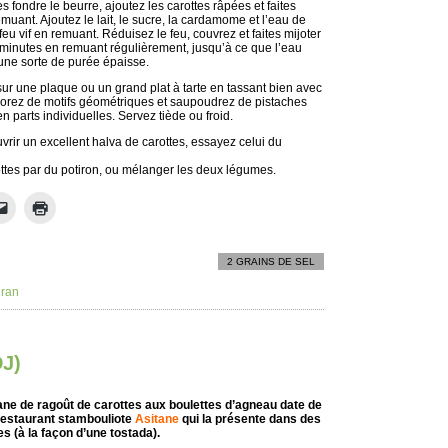
s fondre le beurre, ajoutez les carottes râpées et faites
emuant. Ajoutez le lait, le sucre, la cardamome et l’eau de
 feu vif en remuant. Réduisez le feu, couvrez et faites mijoter
 minutes en remuant régulièrement, jusqu’à ce que l’eau
une sorte de purée épaisse.
sur une plaque ou un grand plat à tarte en tassant bien avec
corez de motifs géométriques et saupoudrez de pistaches
en parts individuelles. Servez tiède ou froid.
vrir un excellent halva de carottes, essayez celui du
tes par du potiron, ou mélanger les deux légumes.
2 GRAINS DE SEL
iran
J)
ane de ragoût de carottes aux boulettes d’agneau date de
 restaurant stambouliote
Asitane
qui la présente dans des
es (à la façon d’une tostada).