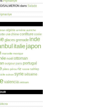
ns
Pişmaniye
EO/SALMERON
dans
Salade
işmaniye
algérie
istan
arménie
autriche
confiture
chine
otte
corée
chili
ne
inde
glaces
grenade
anbul
japon
italie
n
marseille
mexique
née
ottoman
noël
an
portugal
ouïgour
paris
e
riz
sahlep
pâtes
pérou
russie
syrie
sésame
sicile
suisse
ie
valencia
vietnam
FOUR
ıkcısı