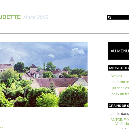
OUDETTE
since 2009
AU MENU 
AMUSE-GUE
Accueil
Le Festin d
Qui sont le
Index du fes
GRAINS DE 
admin
dan
ANTOINE 
de València
es