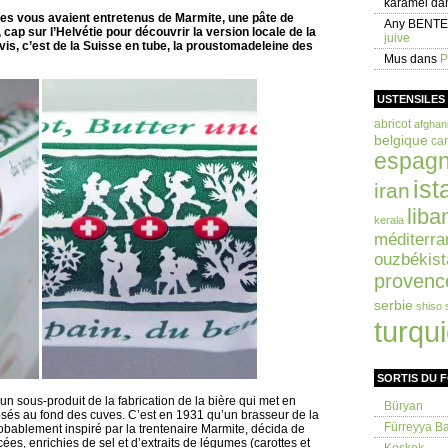
karamel
da
des vous avaient entretenus de Marmite, une pâte de
Any BENT
 cap sur l’Helvétie pour découvrir la version locale de la
juive
vis, c’est de la Suisse en tube, la proustomadeleine des
Mus
dans
P
USTENSILES
abricot
afghan
belgique
car
espag
ist
iran
liba
kerala
méditerra
ouzbékist
provenc
serbie
shiso
turqu
SORTIS DU 
 un sous-produit de la fabrication de la bière qui met en
Büryan
sés au fond des cuves. C’est en 1931 qu’un brasseur de la
Fürreyya Bal
probablement inspiré par la trentenaire Marmite, décida de
ées, enrichies de sel et d’extraits de légumes (carottes et
Keşkek