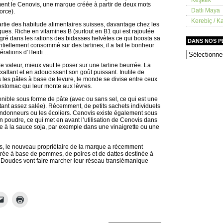
rment le Cenovis, une marque créée à partir de deux mots
Datlı Maya
force).
Kerebiç / Ka
artie des habitude alimentaires suisses, davantage chez les
s. Riche en vitamines B (surtout en B1 qui est rajoutée
intégré dans les rations des bidasses helvètes ce qui boosta sa
DANS NOS 
ntiellement consommé sur des tartines, il a fait le bonheur
érations d’Heidi…
dans
nos
e valeur, mieux vaut le poser sur une tartine beurrée. La
placards
exaltant et en adoucissant son goût puissant. Inutile de
 les pâtes à base de levure, le monde se divise entre ceux
l’estomac qui leur monte aux lèvres.
onible sous forme de pâte (avec ou sans sel, ce qui est une
tant assez salée). Récemment, de petits sachets individuels
randonneurs ou les écoliers. Cenovis existe également sous
 poudre, ce qui met en avant l’utilisation de Cenovis dans
ve à la sauce soja, par exemple dans une vinaigrette ou une
is, le nouveau propriétaire de la marque a récemment
rée à base de pommes, de poires et de dattes destinée à
Doudes vont faire marcher leur réseau translémanique