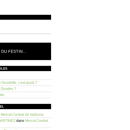
DU FESTIN...
ULES
e Doudette, c’est quoâ ?
s Doudes ?
tin
SEL
s
Mercat Central de València
MARTINEZ
dans
Mercat Central