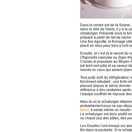
Dans le centre-est de la Suisse, 
dans la ville de Glaris, il y a l
schabziger. Présenté sous la fo
préparé à partir de lait de vache
Une fois égoutté, le fromage obte
placé en silos pour trois à huit m
Ensuite, et c’est là le secret du
(
Trigonella caerulae
ou Ziger-Kle
Croisés et populaire au Moyen-Â
joli teint vert pâle et sa saveur 
monde en ceux qui aiment (dans 
Tout juste sorti du réfrigérateu
forcément rebutant : une forte o
placard depuis le siècle dernier
référence à des vestiaires après 
l’équipe souffrait de mycose des
Mais là où le schabziger déploie t
probablement pour ne pas dépas
tonka
. Il existe même un moulin 
Le schabziger est donc plutôt u
ou chaud (sur des pâtes, des po
Les Doudes l’ont essayé sur des
fini dans la poubelle. Si le scha