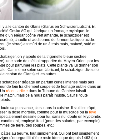
il y a le canton de Glaris (Glarus en Schwiizertüütsch). Et
a société Geska AG qui fabrique un fromage mythique, le
rme d’un élégant cône vert amande, le schabziger est
 écrémé, chauffé et additionné de ferment lactique acide.
nu (le sérac) est mûri de un à trois mois, malaxé, salé et
ois.
 schabziger, on y ajoute de la trigonelle bleue séchée
e), une sorte de mélilot rapportée du Moyen-Orient par les
ge pour parfumer les plats. Cette plante va lui donner son
fatale. Car, même selon son fabricant, le schabziger divise le
le canton de Glaris) et les autres…
r, le schabziger dégage un parfum certes intense mais pas
deur de foin fraîchement coupé et de fromage oublié dans un
. Un
récent article
dans la Tribune de Genève faisait
le match, mais cela nous paraît injuste. Sauf si toute
 pieds.
oute sa puissance, c’est dans la cuisine. Il s’utilise râpé,
ser la dose mortelle, comme pour la muscade ou la
fève
spécialement dessiné pour lui, sans nul doute en kryptonite.
n condiment, employé froid (pour des salades, par exemple)
mmes de terre, des soupes, etc.).
 pâtes au beurre, tout simplement. Qui ont tout simplement
bziger s’enorgueillit d’être resté identique depuis 1463 (où