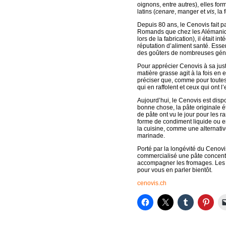
oignons, entre autres), elles fo
latins (
cenare
, manger et
vis
, la 
Depuis 80 ans, le Cenovis fait p
Romands que chez les Alémanique
lors de la fabrication), il était 
réputation d’aliment santé. Esse
des goûters de nombreuses gén
Pour apprécier Cenovis à sa just
matière grasse agit à la fois en 
préciser que, comme pour toutes
qui en raffolent et ceux qui ont 
Aujourd’hui, le Cenovis est disp
bonne chose, la pâte originale é
de pâte ont vu le jour pour les 
forme de condiment liquide ou en
la cuisine, comme une alternati
marinade.
Porté par la longévité du Cenov
commercialisé une pâte concent
accompagner les fromages. Les 
pour vous en parler bientôt.
cenovis.ch