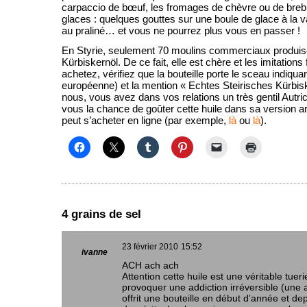
carpaccio de bœuf, les fromages de chèvre ou de bre
glaces : quelques gouttes sur une boule de glace à la van
au praliné… et vous ne pourrez plus vous en passer !
En Styrie, seulement 70 moulins commerciaux produise
Kürbiskernöl. De ce fait, elle est chère et les imitations 
achetez, vérifiez que la bouteille porte le sceau indiqu
européenne) et la mention « Echtes Steirisches Kürbis
nous, vous avez dans vos relations un très gentil Autric
vous la chance de goûter cette huile dans sa version a
peut s’acheter en ligne (par exemple,
là
ou
là
).
4 grains de sel
23 février 2010
15:52
ivanne
ACH ach ach
Attention cette huile est une véritable tuerie
provoquer une addiction irréversible (une
offrit une bouteille en début d’année et dep