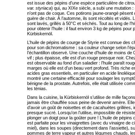
est issue des pépins d’une espèce particulière de citroui
var. styriaca
) qui, au XIXe siècle, a subi une mutation :
n’ont pas de coque. Ces potirons jaune-orangé pèsent d
guère de chair. À l’automne, ils sont récoltés et vidés.
sont lavés, grillés à 50°C et séchés. Tout au long de l’h
pour obtenir l’huile : il faut environ 3 kg de pépins pour p
Kürbiskernöl.
L’huile de pépins de courge de Styrie est connue des 
pour son dichromatisme : sa couleur change selon l’ép
l’échantillon observé. Une couche d’huile de moins de 
vif ; plus épaisse, elle est d’un rouge presque noir. C
est observable au fond d’un saladier : l’huile paraît rou
marges où elle est d’un beau vert profond. Très riche e
acides gras essentiels, en particulier en acide linoléiqu
montré une certaine efficacité pour soulager les sympt
bénigne de la prostate. Autrefois, elle était utilisée c
les ténias.
Dans la cuisine, la Kürbiskernöl s’utilise de mille façons
jamais être chauffée sous peine de devenir amère. Elle a
d’avoir un goût de noisettes et de cacahuètes grillées, 
presque sucré. Lorsqu’on l’utilise, impossible de résister
plonger un doigt pour la goûter pure ! L’huile de pépins
est parfaite pour les vinaigrettes (avec du vinaigre de c
miel), dans les soupes (directement dans l’assiette), su
pommes de terre vapeur et autres légumes chauds, les 