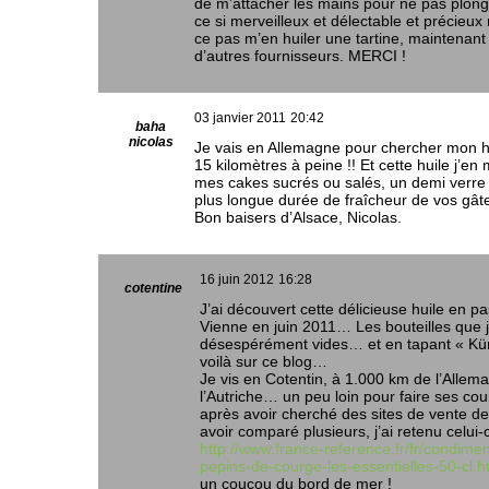
de m’attacher les mains pour ne pas plong
ce si merveilleux et délectable et précieux 
ce pas m’en huiler une tartine, maintenant 
d’autres fournisseurs. MERCI !
03 janvier 2011
20:42
baha
nicolas
Je vais en Allemagne pour chercher mon hu
15 kilomètres à peine !! Et cette huile j’
mes cakes sucrés ou salés, un demi verre e
plus longue durée de fraîcheur de vos gâ
Bon baisers d’Alsace, Nicolas.
16 juin 2012
16:28
cotentine
J’ai découvert cette délicieuse huile en pa
Vienne en juin 2011… Les bouteilles que 
désespérément vides… et en tapant « Kür
voilà sur ce blog…
Je vis en Cotentin, à 1.000 km de l’Allem
l’Autriche… un peu loin pour faire ses cou
après avoir cherché des sites de vente de 
avoir comparé plusieurs, j’ai retenu celui-c
http://www.france-reference.fr/fr/condime
pepins-de-courge-les-essentielles-50-cl.h
un coucou du bord de mer !