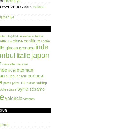
ns
Pişmaniye
EO/SALMERON
dans
Salade
işmaniye
algérie
istan
arménie
autriche
confiture
chine
otte
corée
chili
ne
inde
glaces
grenade
anbul
japon
italie
n
marseille
mexique
née
ottoman
noël
an
portugal
ouïgour
paris
e
riz
sahlep
pâtes
pérou
russie
syrie
sésame
sicile
suisse
ie
valencia
vietnam
FOUR
ıkcısı