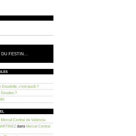
DU FESTIN...
ULES
e Doudette, c’est quoâ ?
s Doudes ?
tin
SEL
s
Mercat Central de València
MARTINEZ
dans
Mercat Central