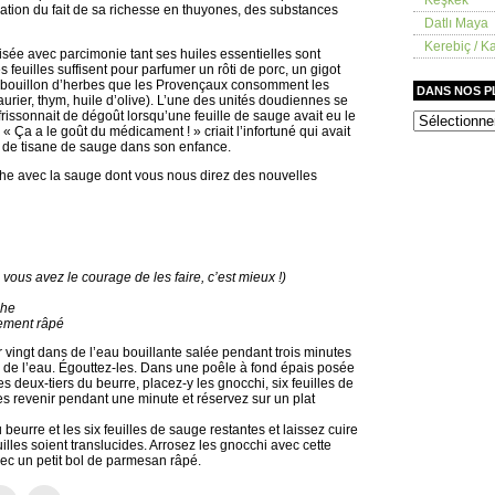
ération du fait de sa richesse en thuyones, des substances
Datlı Maya
Kerebiç / Ka
lisée avec parcimonie tant ses huiles essentielles sont
feuilles suffisent pour parfumer un rôti de porc, un gigot
e bouillon d’herbes que les Provençaux consomment les
DANS NOS 
aurier, thym, huile d’olive). L’une des unités doudiennes se
frissonnait de dégoût lorsqu’une feuille de sauge avait eu le
dans
 « Ça a le goût du médicament ! » criait l’infortuné qui avait
nos
s de tisane de sauge dans son enfance.
placards
che avec la sauge dont vous nous direz des nouvelles
 vous avez le courage de les faire, c’est mieux !)
che
ement râpé
r vingt dans de l’eau bouillante salée pendant trois minutes
e de l’eau. Égouttez-les. Dans une poêle à fond épais posée
es deux-tiers du beurre, placez-y les gnocchi, six feuilles de
s revenir pendant une minute et réservez sur un plat
 beurre et les six feuilles de sauge restantes et laissez cuire
illes soient translucides. Arrosez les gnocchi avec cette
vec un petit bol de parmesan râpé.