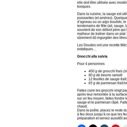
elle doit être utilisée avec mod
toxiques.
Dans la cuisine, la sauge est uti
puissantes (et amères). Quelques 
d’agneau ou un
aïgo boulido
, l
lendemains de fête (ail, sauge, l
souvient de son défunt père qui 
malheur de traîner dans un plat :
sûrement dû ingurgiter des litre
Les Doudes ont une recette féti
extatiques…
Gnocchi alla salvia
Pour 4 personnes
400 g de gnocchi frais (si
90 g de beurre ramolli
12 feuilles de sauge fraî
65 g de parmesan fraîch
Faites cuire les gnocchi vingt pa
après leur remontée à la surfac
sur un feu moyen, faites fondre l
sauge et le parmesan râpé. Faite
chaud.
Dans la poêle, placez le reste du
à feu doux jusqu’à ce que les feu
préparation et servez aussitôt a