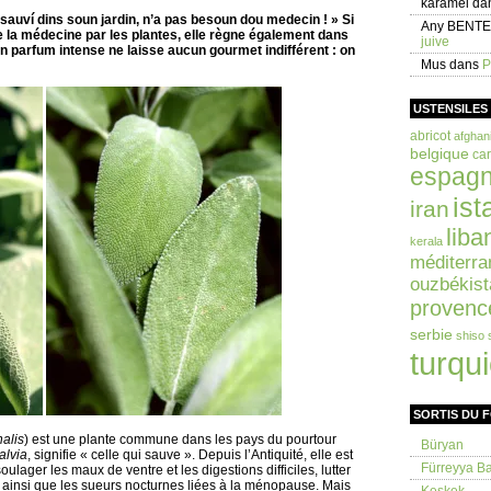
karamel
da
 sauví dins soun jardin, n’a pas besoun dou medecin ! » Si
Any BENT
de la médecine par les plantes, elle règne également dans
juive
n parfum intense ne laisse aucun gourmet indifférent : on
Mus
dans
P
USTENSILES
abricot
afghan
belgique
car
espag
ist
iran
liba
kerala
méditerra
ouzbékist
provenc
serbie
shiso
turqu
SORTIS DU 
nalis
) est une plante commune dans les pays du pourtour
Büryan
alvia
, signifie « celle qui sauve ». Depuis l’Antiquité, elle est
Fürreyya Bal
oulager les maux de ventre et les digestions difficiles, lutter
e ainsi que les sueurs nocturnes liées à la ménopause. Mais
Keşkek