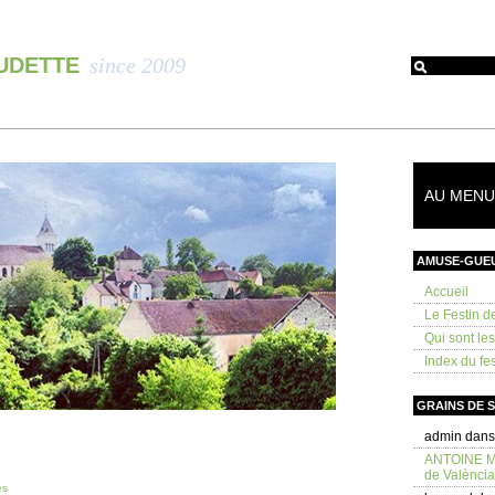
OUDETTE
since 2009
AU MENU 
AMUSE-GUE
Accueil
Le Festin d
Qui sont le
Index du fes
GRAINS DE 
admin
dan
ANTOINE 
de València
es