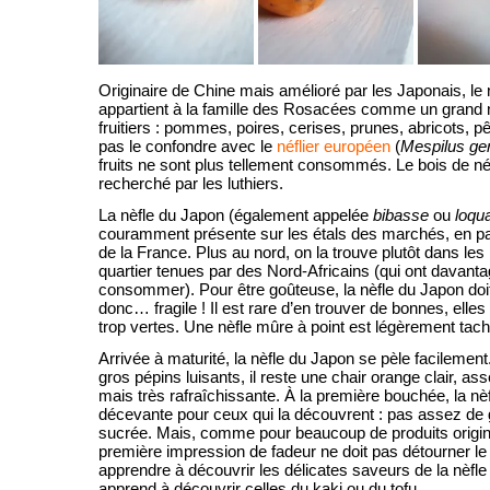
Originaire de Chine mais amélioré par les Japonais, le 
appartient à la famille des Rosacées comme un grand
fruitiers : pommes, poires, cerises, prunes, abricots, pê
pas le confondre avec le
néflier européen
(
Mespilus ge
fruits ne sont plus tellement consommés. Le bois de né
recherché par les luthiers.
La nèfle du Japon (également appelée
bibasse
ou
loqu
couramment présente sur les étals des marchés, en par
de la France. Plus au nord, on la trouve plutôt dans les 
quartier tenues par des Nord-Africains (qui ont davanta
consommer). Pour être goûteuse, la nèfle du Japon doit
donc… fragile ! Il est rare d’en trouver de bonnes, elles
trop vertes. Une nèfle mûre à point est légèrement tac
Arrivée à maturité, la nèfle du Japon se pèle facilement
gros pépins luisants, il reste une chair orange clair, as
mais très rafraîchissante. À la première bouchée, la n
décevante pour ceux qui la découvrent : pas assez de
sucrée. Mais, comme pour beaucoup de produits origin
première impression de fadeur ne doit pas détourner le 
apprendre à découvrir les délicates saveurs de la nèf
apprend à découvrir celles du kaki ou du tofu…