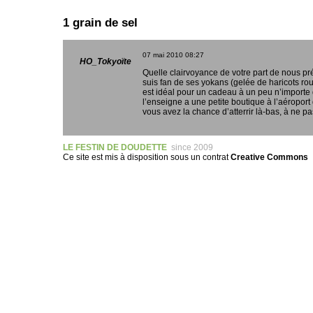
1 grain de sel
07 mai 2010
08:27
HO_Tokyoïte
Quelle clairvoyance de votre part de nous pré
suis fan de ses yokans (gelée de haricots rou
est idéal pour un cadeau à un peu n’importe q
l’enseigne a une petite boutique à l’aéroport 
vous avez la chance d’atterrir là-bas, à ne p
LE FESTIN DE DOUDETTE
since 2009
Ce site est mis à disposition sous un
contrat
Creative Commons