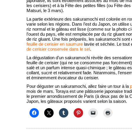
japonaise, ils sont étroitement associés au mois de ma
les cerisiers) et à la Fête des petites filles (ou Fête d
Matsuri, le 3 mars).
La partie extérieure des sakuramochi est colorée en ro
varie selon les régions. Dans l’est du Japon, on utilise 
riz normal et le gâteau est lisse (comme sur la photo 
l’ouest du pays, elle est remplacée par du riz gluant no
de riz gluant. Une fois préparés, les sakuramochi sont
feuille de cerisier en saumure
lavée et séchée. Le tout
de cerisier conservée dans le sel
.
La dégustation d’un sakuramochi révèle des sensations
feuille de cerisier (qui ne se consomme pas forcément) 
salé et un parfum intense quasi-chimique ; le gâteau es
collant, sucré et relativement fade. Néanmoins, l’ens
et éminemment évocateur du cerisier.
Pour déguster un sakuramochi, allez faire un tour à la
p
mois de mars. Toraya est une pâtisserie japonaise tradi
le premier arrondissement de Paris (à deux pas de l
Japon, les gâteaux proposés varient selon la saison.