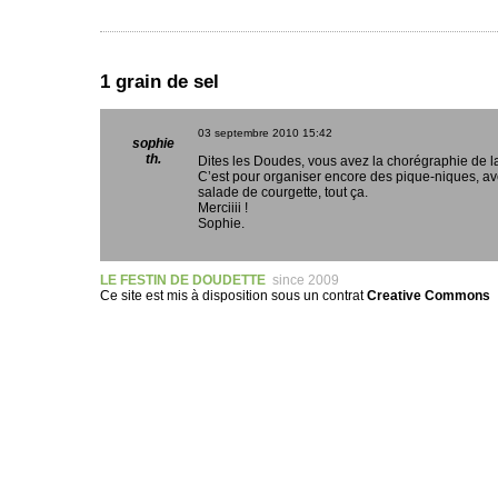
1 grain de sel
03 septembre 2010
15:42
sophie
th.
Dites les Doudes, vous avez la chorégraphie de la
C’est pour organiser encore des pique-niques, ave
salade de courgette, tout ça.
Merciiii !
Sophie.
LE FESTIN DE DOUDETTE
since 2009
Ce site est mis à disposition sous un
contrat
Creative Commons