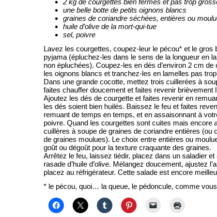
2 kg de courgettes bien fermes et pas trop gros
une belle botte de petits oignons blancs
graines de coriandre séchées, entières ou moul
huile d’olive de la mort-qui-tue
sel, poivre
Lavez les courgettes, coupez-leur le pécou* et le gros 
pyjama (épluchez-les dans le sens de la longueur en l
non épluchées). Coupez-les en dés d’environ 2 cm de c
les oignons blancs et tranchez-les en lamelles pas trop 
Dans une grande cocotte, mettez trois cuillerées à soupe
faites chauffer doucement et faites revenir brièvement l
Ajoutez les dés de courgette et faites revenir en remua
les dés soient bien huilés. Baissez le feu et faites reve
remuant de temps en temps, et en assaisonnant à votre
poivre. Quand les courgettes sont cuites mais encore
cuillères à soupe de graines de coriandre entières (ou 
de graines moulues). Le choix entre entières ou moulu
goût ou dégoût pour la texture craquante des graines.
Arrêtez le feu, laissez tiédir, placez dans un saladier et
rasade d’huile d’olive. Mélangez doucement, ajustez l
placez au réfrigérateur. Cette salade est encore meille
* le pécou, quoi… la queue, le pédoncule, comme vou