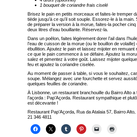
1 bouquet de coriandre frais ciselé
Brisez le pain en petits morceaux et faites-le tremper 
tiède jusqu’à ce qu’il soit souple. Essorez-le à la main.
de préparer la version à la morue, faites-la pocher cin
deux litres d’eau bouillante. Réservez-la.
Dans un poêlon, faites légèrement dorer l’ail dans l’huile
l’eau de cuisson de la morue (ou le bouillon de volaille
ébullition. Ajoutez le pain et laissez mijoter en remuant
ce que le pain commence à se défaire. Ajoutez la morue
salez et pimentez à votre goût. Laissez mijoter quelqu
feu et ajoutez la coriandre ciselée.
Au moment de passer à table, si vous le souhaitez, ca
soupe. Mélangez avec une fourchette et servez aussit
quelques feuilles de coriandre.
À Lisbonne, un restaurant branchouille du Bairro Alto a f
l’açorda : Pap’Açorda. Restaurant sympathique et plutô
est décevante !
Restaurant Pap’Açorda, Rua da Atalaia 57, Bairro Alto
21 346 4811