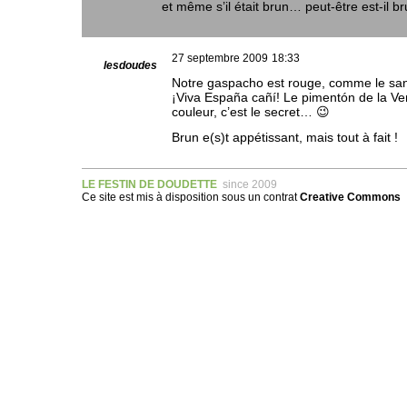
et même s’il était brun… peut-être est-il b
27 septembre 2009
18:33
lesdoudes
Notre gaspacho est rouge, comme le san
¡Viva España cañí! Le pimentón de la Ve
couleur, c’est le secret… 😉
Brun e(s)t appétissant, mais tout à fait !
LE FESTIN DE DOUDETTE
since 2009
Ce site est mis à disposition sous un
contrat
Creative Commons