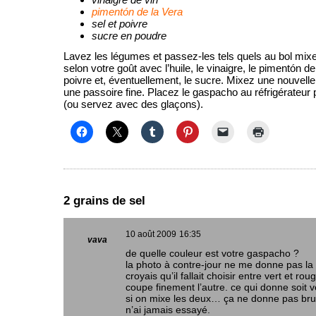
pimentón de la Vera
sel et poivre
sucre en poudre
Lavez les légumes et passez-les tels quels au bol mix
selon votre goût avec l’huile, le vinaigre, le pimentón de 
poivre et, éventuellement, le sucre. Mixez une nouvelle f
une passoire fine. Placez le gaspacho au réfrigérateur
(ou servez avec des glaçons).
2 grains de sel
10 août 2009
16:35
vava
de quelle couleur est votre gaspacho ?
la photo à contre-jour ne me donne pas la 
croyais qu’il fallait choisir entre vert et rou
coupe finement l’autre. ce qui donne soit v
si on mixe les deux… ça ne donne pas bru
n’ai jamais essayé.