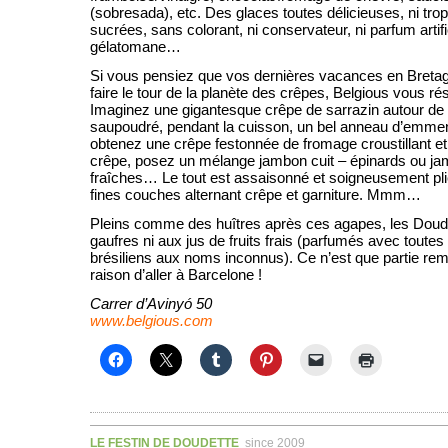
(sobresada), etc. Des glaces toutes délicieuses, ni trop
sucrées, sans colorant, ni conservateur, ni parfum artif
gélatomane…
Si vous pensiez que vos dernières vacances en Bretagn
faire le tour de la planète des crêpes, Belgious vous r
Imaginez une gigantesque crêpe de sarrazin autour de 
saupoudré, pendant la cuisson, un bel anneau d’emmen
obtenez une crêpe festonnée de fromage croustillant et
crêpe, posez un mélange jambon cuit – épinards ou j
fraîches… Le tout est assaisonné et soigneusement pli
fines couches alternant crêpe et garniture. Mmm…
Pleins comme des huîtres après ces agapes, les Doude
gaufres ni aux jus de fruits frais (parfumés avec toutes 
brésiliens aux noms inconnus). Ce n’est que partie rem
raison d’aller à Barcelone !
Carrer d’Avinyó 50
www.belgious.com
LE FESTIN DE DOUDETTE
since 2009