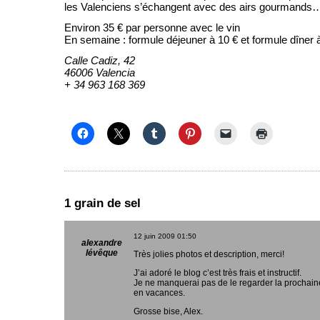
les Valenciens s’échangent avec des airs gourmands
Environ 35 € par personne avec le vin
En semaine : formule déjeuner à 10 € et formule dîner 
Calle Cadiz, 42
46006 Valencia
+ 34 963 168 369
1 grain de sel
12 juin 2009
01:50
alexandre
lévêque
Très jolies photos et description, merci!
J’ai adoré le blog c’est très frais et instructif.
Je ne manquerai pas de le regarder la prochain
en vacances.
Grosse bise, Alex.