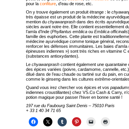
pour la
confiture
, d’eau de rose, etc.
On y trouve également un produit étrange : le
chyawan
très épaisse est un produit de la médecine ayurvédiqu
mention du
chyawanprash
dans des écrits ayurvédiques
siècles avant notre ère. Elle contient essentiellement d
l’amla d’Inde (
Phyllantus emblica
ou
Emblica officinalis
famille des euphorbes. Cette plante est traditionnellemen
médecine ayurvédique comme tonique général, reconsti
renforcer les défenses immunitaires. Les baies d’amla (
épineuses indiennes ») sont très riches en vitamine C 
(substances antioxydantes).
Le
chyawanprash
contient également une quarantaine d
des épices variées (poivre, cardamome, cannelle, etc
dilué dans de l’eau chaude ou tartiné sur du pain, en cu
comme le ginseng dans les cultures extrême-orientale
Quand vous irez chercher vos épices et vos
papadum
indiennes croustillantes) chez VS.Co Cash & Carry, n’o
potion magique pour passer l’hiver en bonne santé !
197 rue du Faubourg Saint Denis – 75010 Paris
+ 33 1 40 34 71 65