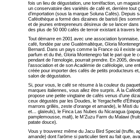
fois un lieu de dégustation, une torréfaction, un magasi
un conservatoire des variétés de café et, derrière tout 
d’importation (sous la marque Soluna Cafés). Depuis sa
Caféothèque a formé des dizaines de baristi (les somme
et de jeunes entrepreneurs désireux de se lancer dan
des plus de 50 000 cafés de terroir existant à travers 
Tout démarre en 2001 avec une association lyonnaise
café, fondée par une Guatémaltèque, Gloria Montenegr
Bernard. Dans un pays comme la France où il existe un
parfum et du thé, Gloria Montenegro fait le pari que le 
pendant de l’œnologie, pourrait prendre. En 2005, deva
l’association et de son Académie de caféologie, une en
créée pour importer des cafés de petits producteurs et, 
salon de dégustation.
Si, pour vous, le café se résume à la couleur du paque
marques italiennes, vous allez être surpris. À la Caféot
propose une petite vingtaine de cafés venus d’une diz
ceux dégustés par les Doudes, le Yergacheffe d’Éthiop
marrons grillés, zeste d’orange et amande), le Misti du
et… glaïeuls), le Finca Las Nubes du Nicaragua (papay
pamplemousse, malt), le M’Zuzu Farm du Malawi (fruits
patate douce).
Vous y trouverez même du Jacu Bird Special (truffe, a
amande) dont l’arôme si particulier tient au fait que, avan