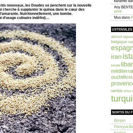
karamel
da
ents nouveaux, les Doudes se penchent sur la nouvelle
Any BENT
qui cherche à supplanter le quinoa dans le cœur des
juive
 l’amarante. Nutritionnellement, une bombe.
Mus
dans
P
t d’usage culinaire indéfini)…
USTENSILES
abricot
afghan
belgique
car
espag
ist
iran
liba
kerala
méditerra
ouzbékist
provenc
serbie
shiso
turqu
SORTIS DU 
Büryan
Fürreyya Bal
Keşkek