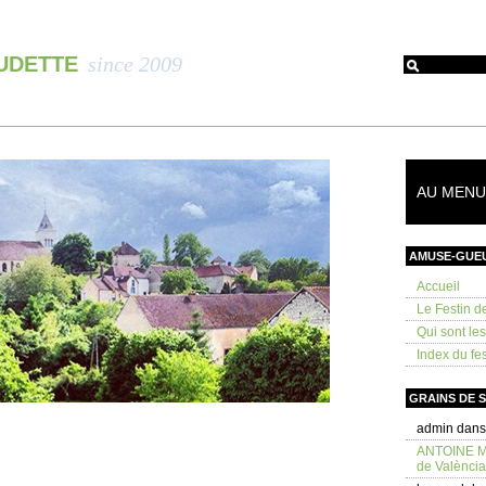
OUDETTE
since 2009
AU MENU 
AMUSE-GUE
Accueil
Le Festin d
Qui sont le
Index du fes
GRAINS DE 
admin
dan
ANTOINE 
de València