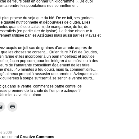
che de fleurs peut en donner un kilogramme !). De quoi
ent à rendre les populations nutritionnellement
plus proche du soja que du blé. De ce fait, ses graines
e qualité nutritionnelle et dépourvues de gluten. Elles
ntes quantités de calcium, de manganèse, de fer, de
entiels (en particulier de lysine). La farine obtenue à
tivement utilisée par les Aztèques mais aussi par les Mayas et
vez acquis un joli sac de graines d’amarante auprès de
là que les choses se corsent… Qu’en faire ? Foi de Doudes,
n farine et les incorporer à un pain (moelleux et goût de
a poêle, façon pop corn, pour les intégrer à un müsli ou à des
eurs de l’amarante conseillent également de les faire
lume d’eau, 45 minutes à feu doux), mais là, comment dire…,
e gélatineux prompt à rassasier une armée d’Aztèques mais
cuillerées à soupe suffisent à se sentir le ventre lourd…
ça dans le ventre, comment se battre contre los
use première de la chute de l’empire aztèque ?
fait mieux avec le quinoa…
ce 2009
us un
contrat
Creative Commons