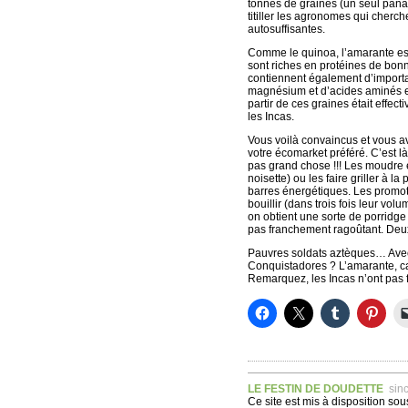
tonnes de graines (un seul pana
titiller les agronomes qui cherch
autosuffisantes.
Comme le quinoa, l’amarante est 
sont riches en protéines de bonn
contiennent également d’importa
magnésium et d’acides aminés ess
partir de ces graines était effec
les Incas.
Vous voilà convaincus et vous a
votre écomarket préféré. C’est 
pas grand chose !!! Les moudre e
noisette) ou les faire griller à l
barres énergétiques. Les promot
bouillir (dans trois fois leur vo
on obtient une sorte de porridg
pas franchement ragoûtant. Deux 
Pauvres soldats aztèques… Avec 
Conquistadores ? L’amarante, ca
Remarquez, les Incas n’ont pas 
LE FESTIN DE DOUDETTE
sin
Ce site est mis à disposition so