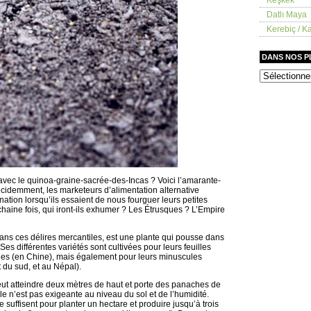
Datlı Maya
Kerebiç / Ka
DANS NOS 
dans
nos
placards
avec le quinoa-graine-sacrée-des-Incas ? Voici l’amarante-
idemment, les marketeurs d’alimentation alternative
tion lorsqu’ils essaient de nous fourguer leurs petites
haine fois, qui iront-ils exhumer ? Les Étrusques ? L’Empire
dans ces délires mercantiles, est une plante qui pousse dans
s différentes variétés sont cultivées pour leurs feuilles
ines (en Chine), mais également pour leurs minuscules
 du sud, et au Népal).
eut atteindre deux mètres de haut et porte des panaches de
lle n’est pas exigeante au niveau du sol et de l’humidité.
uffisent pour planter un hectare et produire jusqu’à trois