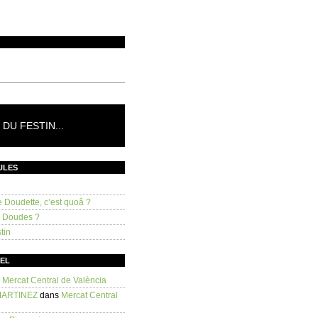
DU FESTIN...
ULES
e Doudette, c’est quoâ ?
s Doudes ?
tin
SEL
s
Mercat Central de València
MARTINEZ
dans
Mercat Central