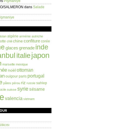
ns
Pişmaniye
EO/SALMERON
dans
Salade
işmaniye
algérie
istan
arménie
autriche
confiture
chine
otte
corée
chili
ne
inde
glaces
grenade
anbul
japon
italie
n
marseille
mexique
née
ottoman
noël
an
portugal
ouïgour
paris
e
riz
sahlep
pâtes
pérou
russie
syrie
sésame
sicile
suisse
ie
valencia
vietnam
FOUR
ıkcısı