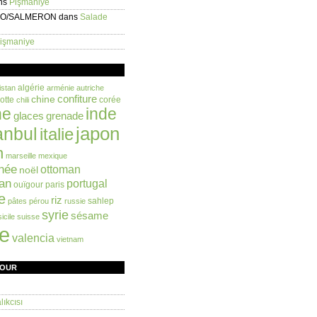
ns
Pişmaniye
EO/SALMERON
dans
Salade
işmaniye
algérie
istan
arménie
autriche
confiture
chine
otte
corée
chili
ne
inde
glaces
grenade
anbul
japon
italie
n
marseille
mexique
née
ottoman
noël
an
portugal
ouïgour
paris
e
riz
sahlep
pâtes
pérou
russie
syrie
sésame
sicile
suisse
ie
valencia
vietnam
FOUR
ıkcısı