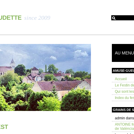
OUDETTE
since 2009
AU MENU 
AMUSE-GUE
Accueil
Le Festin d
Qui sont le
Index du fes
GRAINS DE 
admin
dan
ANTOINE 
EST
de València