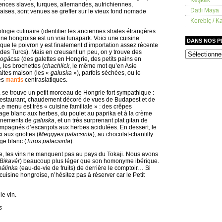
ences slaves, turques, allemandes, autrichiennes,
Datlı Maya
aises, sont venues se greffer sur le vieux fond nomade
Kerebiç / Ka
ogie culinaire (identifier les anciennes strates étrangères
ine hongroise est un vrai lunapark. Voici une cuisine
DANS NOS 
 que le poivron y est finalement d’importation assez récente
e des Turcs). Mais en creusant un peu, on y trouve des
dans
ogácsa
(des galettes en Hongrie, des petits pains en
nos
), les brochettes (
chachlick
, le même mot qu’en Asie
placards
faites maison (les «
galuska
»), parfois séchées, ou le
les
mantis
centrasiatiques.
, se trouve un petit morceau de Hongrie fort sympathique :
t restaurant, chaudement décoré de vues de Budapest et de
e menu est très « cuisine familiale » : des crêpes
mage blanc aux herbes, du poulet au paprika et à la crème
gnements de
galuska
, et un très surprenant plat gitan de
compagnés d’escargots aux herbes acidulées. En dessert, le
ci aux griottes (
Meggyes palacsinta
), au chocolat-chantilly
ge blanc (
Turos palacsinta
).
se, les vins ne manquent pas au pays du Tokaji. Nous avons
 Bikavér
) beaucoup plus léger que son homonyme ibérique.
pálinka
(eau-de-vie de fruits) de derrière le comptoir… Si
uisine hongroise, n’hésitez pas à réserver car le Petit
e vin.
s