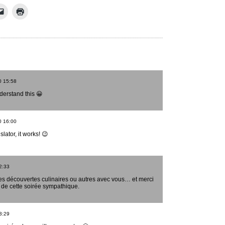
0
15:58
nderstand this 😀
0
16:00
lator, it works! 😉
2:33
res découvertes culinaires ou autres avec vous… et merci
 de cette soirée sympathique.
3:29