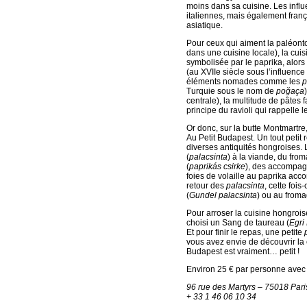
moins dans sa cuisine. Les influ
italiennes, mais également franç
asiatique.
Pour ceux qui aiment la paléontol
dans une cuisine locale), la cuis
symbolisée par le paprika, alors
(au XVIIe siècle sous l’influenc
éléments nomades comme les
p
Turquie sous le nom de
po
ğ
aça
centrale), la multitude de pâtes 
principe du ravioli qui rappelle 
Or donc, sur la butte Montmartre
Au Petit Budapest. Un tout peti
diverses antiquités hongroises. L
(
palacsinta
) à la viande, du fro
(
paprikás csirke
), des accompa
foies de volaille au paprika ac
retour des
palacsinta
, cette fois-
(
Gundel palacsinta
) ou au froma
Pour arroser la cuisine hongroi
choisi un Sang de taureau (
Egri
Et pour finir le repas, une petite
vous avez envie de découvrir la c
Budapest est vraiment… petit !
Environ 25 € par personne avec l
96 rue des Martyrs – 75018 Pari
+ 33 1 46 06 10 34