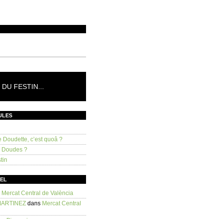
DU FESTIN...
ULES
e Doudette, c’est quoâ ?
s Doudes ?
tin
SEL
s
Mercat Central de València
MARTINEZ
dans
Mercat Central