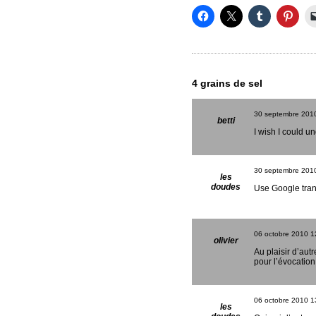
4 grains de sel
30 septembre 201
betti
I wish I could u
30 septembre 201
les
doudes
Use Google trans
06 octobre 2010
1
olivier
Au plaisir d’aut
pour l’évocation
06 octobre 2010
1
les