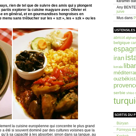
karamel
da
pays, rien de tel que de suivre des amis qui y plongent
Any BENT
 partis explorer la cuisine magyare avec Olivier et
juive
se en général, et en gourmandises hongroises en
Mus
dans
P
 le menu sans trébucher sur les « szt », les « szk » ou les
USTENSILES
abricot
afghan
belgique
car
espag
ist
iran
liba
kerala
méditerra
ouzbékist
provenc
serbie
shiso
turqu
SORTIS DU 
Büryan
lement la cuisine européenne qui concentre le plus grand
Fürreyya Bal
re a été si souvent dominé par des cultures voisines que la
 qu’à sa capacité à les absorber, sinon dans sa langue, au
Keşkek